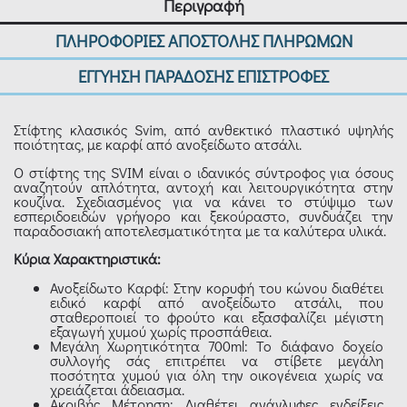
Περιγραφή
ΠΛΗΡΟΦΟΡΙΕΣ ΑΠΟΣΤΟΛΗΣ ΠΛΗΡΩΜΩΝ
ΕΓΓΥΗΣΗ ΠΑΡΑΔΟΣΗΣ ΕΠΙΣΤΡΟΦΕΣ
Στίφτης κλασικός Svim, από ανθεκτικό πλαστικό υψηλής
ποιότητας, με καρφί από ανοξείδωτο ατσάλι.
Ο στίφτης της SVIM είναι ο ιδανικός σύντροφος για όσους
αναζητούν απλότητα, αντοχή και λειτουργικότητα στην
κουζίνα. Σχεδιασμένος για να κάνει το στύψιμο των
εσπεριδοειδών γρήγορο και ξεκούραστο, συνδυάζει την
παραδοσιακή αποτελεσματικότητα με τα καλύτερα υλικά.
Κύρια Χαρακτηριστικά:
Ανοξείδωτο Καρφί: Στην κορυφή του κώνου διαθέτει
ειδικό καρφί από ανοξείδωτο ατσάλι, που
σταθεροποιεί το φρούτο και εξασφαλίζει μέγιστη
εξαγωγή χυμού χωρίς προσπάθεια.
Μεγάλη Χωρητικότητα 700ml: Το διάφανο δοχείο
συλλογής σάς επιτρέπει να στίβετε μεγάλη
ποσότητα χυμού για όλη την οικογένεια χωρίς να
χρειάζεται άδειασμα.
Ακριβής Μέτρηση: Διαθέτει ανάγλυφες ενδείξεις