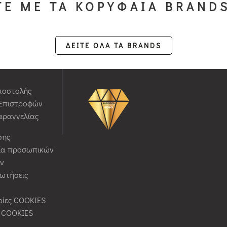
Ε ΜΕ ΤΑ ΚΟΡΥΦΑΙΑ BRAND
ΔΕΙΤΕ ΟΛΑ ΤΑ BRANDS
ποστολής
 Επιστροφών
αραγγελίας
σης
ία προσωπικών
ν
ρωτήσεις
ίες COOKIES
ς COOKIES