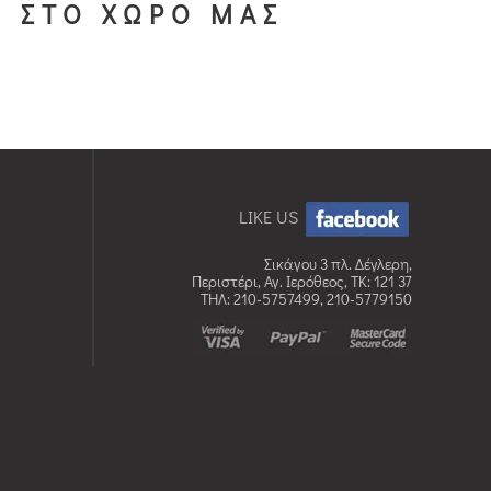
S ΣΤΟ ΧΩΡΟ ΜΑΣ
LIKE US
Σικάγου 3 πλ. Δέγλερη,
Περιστέρι, Αγ. Ιερόθεος, TK: 121 37
ΤΗΛ: 210-5757499, 210-5779150