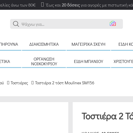
ελίες άνω των 80€
Έως και
20 δόσεις
για αγορές με πιστωτική κ
Αν
ΠΉΡΟΥΝΑ
ΔΙΑΚΟΣΜΗΤΙΚΆ
ΜΑΓΕΙΡΙΚΆ ΣΚΕΎΗ
ΕΊΔΗ Κ
ΟΡΓΆΝΩΣΗ
ΣΤΙΚΆ
ΕΊΔΗ ΜΠΆΝΙΟΥ
ΧΡΙΣΤΟΥΓ
ΝΟΙΚΟΚΥΡΙΟΎ
ού
Τοστιέρες
Τοστιέρα 2 τόστ Moulinex SM156
Τοστιέρα 2 Τ