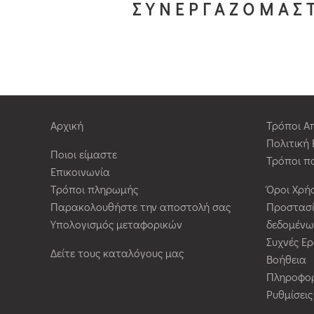
ΣΥΝΕΡΓΑΖΟΜΑΣΤ
Αρχική
Τρόποι Α
Πολιτική
Ποιοι είμαστε
Τρόποι π
Επικοινωνία
Τρόποι πληρωμής
Όροι Χρή
Παρακολουθήστε την αποστολή σας
Προστασ
Υπολογισμός μεταφορικών
δεδομένω
Συχνές Ε
Δείτε τους καταλόγους μας
Βοήθεια
Πληροφορ
Ρυθμίσει