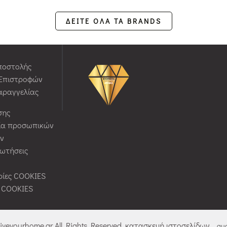
ΔΕΙΤΕ ΟΛΑ ΤΑ BRANDS
ποστολής
 Επιστροφών
αραγγελίας
σης
ία προσωπικών
ν
ρωτήσεις
ίες COOKIES
ς COOKIES
liveyourhome.gr All Rights Reserved. κατασκευή ιστοσελίδων
qua