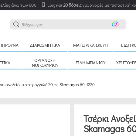
ελίες άνω των 80€
Έως και
20 δόσεις
για αγορές με πιστωτική κ
Αν
ΠΉΡΟΥΝΑ
ΔΙΑΚΟΣΜΗΤΙΚΆ
ΜΑΓΕΙΡΙΚΆ ΣΚΕΎΗ
ΕΊΔΗ Κ
ΟΡΓΆΝΩΣΗ
ΣΤΙΚΆ
ΕΊΔΗ ΜΠΆΝΙΟΥ
ΧΡΙΣΤΟΥΓ
ΝΟΙΚΟΚΥΡΙΟΎ
ρκι ανοξείδωτο στρογγυλό 20 εκ. Skamagas 60-1220
Τσέρκι Ανοξε
Skamagas 60