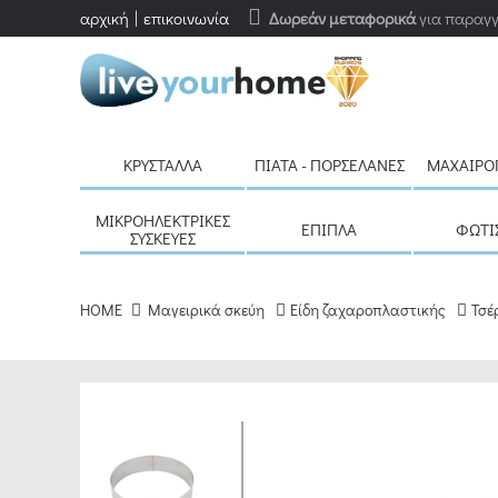
αρχική
επικοινωνία
Δωρεάν μεταφορικά
για παραγγ
ΚΡΎΣΤΑΛΛΑ
ΠΙΆΤΑ - ΠΟΡΣΕΛΆΝΕΣ
ΜΑΧΑΙΡΟ
ΜΙΚΡΟΗΛΕΚΤΡΙΚΈΣ
ΈΠΙΠΛΑ
ΦΩΤΙ
ΣΥΣΚΕΥΈΣ
HOME
Μαγειρικά σκεύη
Είδη ζαχαροπλαστικής
Τσέ