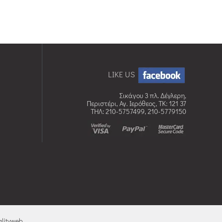
LIKE US
Σικάγου 3 πλ. Δέγλερη,
Περιστέρι, Αγ. Ιερόθεος, TK: 121 37
ΤΗΛ: 210-5757499, 210-5779150
lityweb