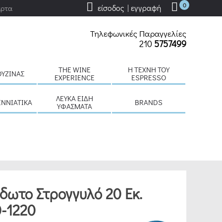
0
είσοδος | εγγραφή
άρτα
Τηλεφωνικές Παραγγελίες
210
5757499
THE WINE
H ΤΈΧΝΗ ΤΟΥ
ΟΥΖΊΝΑΣ
EXPERIENCE
ESPRESSO
ΛΕΥΚΆ ΕΊΔΗ
ΕΝΝΙΆΤΙΚΑ
BRANDS
ΥΦΆΣΜΑΤΑ
ίδωτο Στρογγυλό 20 Εκ.
-1220