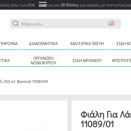
ελίες άνω των 80€
Έως και
20 δόσεις
για αγορές με πιστωτική κ
Αναζ
ΠΉΡΟΥΝΑ
ΔΙΑΚΟΣΜΗΤΙΚΆ
ΜΑΓΕΙΡΙΚΆ ΣΚΕΎΗ
ΕΊΔΗ Κ
ΟΡΓΆΝΩΣΗ
ΣΤΙΚΆ
ΕΊΔΗ ΜΠΆΝΙΟΥ
ΧΡΙΣΤΟΥΓ
ΝΟΙΚΟΚΥΡΙΟΎ
ι 250 ml Bormioli 11089/01
Φιάλη Για Λά
11089/01