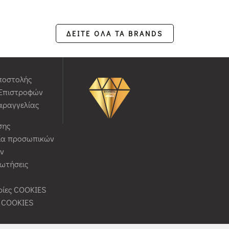
ΔΕΙΤΕ ΟΛΑ ΤΑ BRANDS
ποστολής
 Επιστροφών
αραγγελίας
σης
ία προσωπικών
ν
ρωτήσεις
ίες COOKIES
ς COOKIES