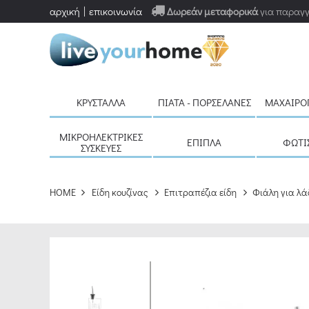
αρχική
επικοινωνία
Δωρεάν μεταφορικά
για παραγγ
ΚΡΎΣΤΑΛΛΑ
ΠΙΆΤΑ - ΠΟΡΣΕΛΆΝΕΣ
ΜΑΧΑΙΡΟ
ΜΙΚΡΟΗΛΕΚΤΡΙΚΈΣ
ΈΠΙΠΛΑ
ΦΩΤΙ
ΣΥΣΚΕΥΈΣ
HOME
Είδη κουζίνας
Επιτραπέζια είδη
Φιάλη για λάδ