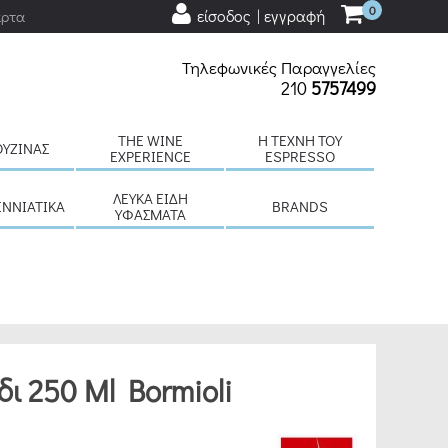
0
είσοδος | εγγραφή
άρτα
Τηλεφωνικές Παραγγελίες
210
5757499
THE WINE
H ΤΈΧΝΗ ΤΟΥ
ΟΥΖΊΝΑΣ
EXPERIENCE
ESPRESSO
ΛΕΥΚΆ ΕΊΔΗ
ΕΝΝΙΆΤΙΚΑ
BRANDS
ΥΦΆΣΜΑΤΑ
δι 250 Ml Bormioli