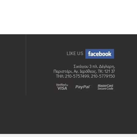
LIKE US
Σικάγου 3 πλ. Δέγλερη,
Περιστέρι, Αγ. Ιερόθεος, TK: 121 37
ΤΗΛ: 210-5757499, 210-5779150