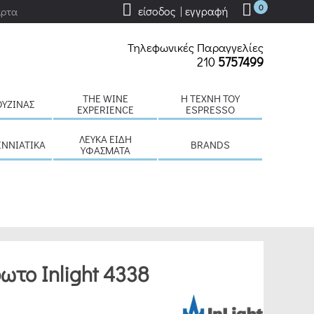
0
είσοδος | εγγραφή
άρτα
Τηλεφωνικές Παραγγελίες
210
5757499
THE WINE
H ΤΈΧΝΗ ΤΟΥ
ΟΥΖΊΝΑΣ
EXPERIENCE
ESPRESSO
ΛΕΥΚΆ ΕΊΔΗ
ΕΝΝΙΆΤΙΚΑ
BRANDS
ΥΦΆΣΜΑΤΑ
ωτο Inlight 4338