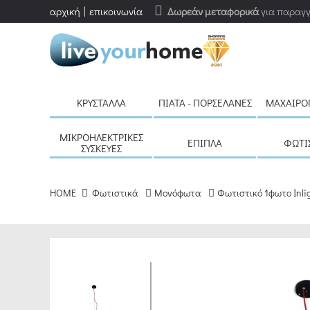
αρχική
επικοινωνία
Δωρεάν μεταφορικά
για παραγγ
ΚΡΎΣΤΑΛΛΑ
ΠΙΆΤΑ - ΠΟΡΣΕΛΆΝΕΣ
ΜΑΧΑΙΡΟ
ΜΙΚΡΟΗΛΕΚΤΡΙΚΈΣ
ΈΠΙΠΛΑ
ΦΩΤΙ
ΣΥΣΚΕΥΈΣ
HOME
Φωτιστικά
Μονόφωτα
Φωτιστικό 1φωτο Inli