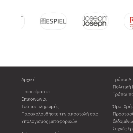
Αρχική
Τρόποι Α
Πολιτική
Ποιοι είμαστε
Τρόποι π
Επικοινωνία
Τρόποι πληρωμής
Όροι Χρή
Παρακολουθήστε την αποστολή σας
Προστασ
Υπολογισμός μεταφορικών
δεδομένω
Συχνές Ε