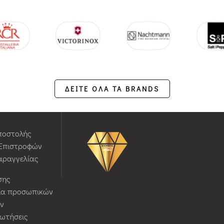
ΔΕΙΤΕ ΟΛΑ ΤΑ BRANDS
ποστολής
 Επιστροφών
αραγγελίας
σης
ία προσωπικών
ν
ρωτήσεις