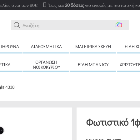
ελίες άνω των 80€
Έως και
20 δόσεις
για αγορές με πιστωτική κ
Αναζήτηση εδ
ΠΉΡΟΥΝΑ
ΔΙΑΚΟΣΜΗΤΙΚΆ
ΜΑΓΕΙΡΙΚΆ ΣΚΕΎΗ
ΕΊΔΗ Κ
ΟΡΓΆΝΩΣΗ
ΣΤΙΚΆ
ΕΊΔΗ ΜΠΆΝΙΟΥ
ΧΡΙΣΤΟΥΓ
ΝΟΙΚΟΚΥΡΙΟΎ
ght 4338
Φωτιστικό 1φ