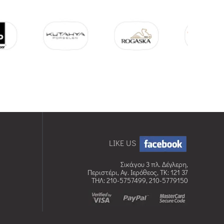
LIKE US
Σικάγου 3 πλ. Δέγλερη,
Περιστέρι, Αγ. Ιερόθεος, TK: 121 37
ΤΗΛ: 210-5757499, 210-5779150