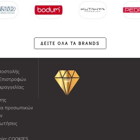
ΔΕΙΤΕ ΟΛΑ ΤΑ BRANDS
ποστολής
 Επιστροφών
αραγγελίας
σης
ία προσωπικών
ν
ρωτήσεις
ίες COOKIES