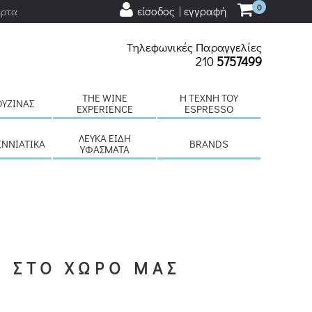
0
είσοδος | εγγραφή
άρτα
Τηλεφωνικές Παραγγελίες
210
5757499
THE WINE
H ΤΈΧΝΗ ΤΟΥ
ΟΥΖΊΝΑΣ
EXPERIENCE
ESPRESSO
ΛΕΥΚΆ ΕΊΔΗ
ΕΝΝΙΆΤΙΚΑ
BRANDS
ΥΦΆΣΜΑΤΑ
S ΣΤΟ ΧΩΡΟ ΜΑΣ