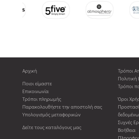
Αρχική
Τρόποι Α
Πολιτική
Ποιοι είμαστε
Τρόποι π
Επικοινωνία
Τρόποι πληρωμής
Όροι Χρή
Παρακολουθήστε την αποστολή σας
Προστασ
Υπολογισμός μεταφορικών
δεδομένω
Συχνές Ε
Δείτε τους καταλόγους μας
Βοήθεια
Πληροφορ