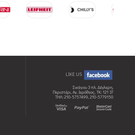
LIKE US
Σικάγου 3 πλ. Δέγλερη,
Περιστέρι, Αγ. Ιερόθεος, TK: 121 37
ΤΗΛ: 210-5757499, 210-5779150