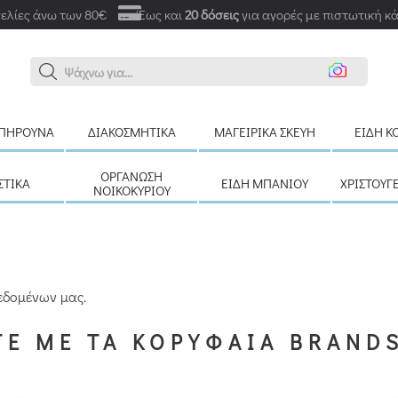
ελίες άνω των 80€
Έως και
20 δόσεις
για αγορές με πιστωτική κ
Α
ΠΉΡΟΥΝΑ
ΔΙΑΚΟΣΜΗΤΙΚΆ
ΜΑΓΕΙΡΙΚΆ ΣΚΕΎΗ
ΕΊΔΗ Κ
ΟΡΓΆΝΩΣΗ
ΣΤΙΚΆ
ΕΊΔΗ ΜΠΆΝΙΟΥ
ΧΡΙΣΤΟΥΓ
ΝΟΙΚΟΚΥΡΙΟΎ
εδομένων μας.
Ε ΜΕ ΤΑ ΚΟΡΥΦΑΙΑ BRAND