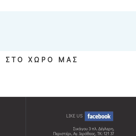
S ΣΤΟ ΧΩΡΟ ΜΑΣ
LIKE US
Σικάγου 3 πλ. Δέγλερη,
Περιστέρι, Αγ. Ιερόθεος, TK: 121 37