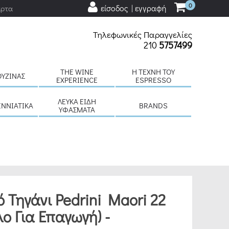
0
είσοδος | εγγραφή
άρτα
Τηλεφωνικές Παραγγελίες
210
5757499
THE WINE
H ΤΈΧΝΗ ΤΟΥ
ΟΥΖΊΝΑΣ
EXPERIENCE
ESPRESSO
ΛΕΥΚΆ ΕΊΔΗ
ΕΝΝΙΆΤΙΚΑ
BRANDS
ΥΦΆΣΜΑΤΑ
ό Τηγάνι Pedrini Maori 22
λο Για Επαγωγή) -