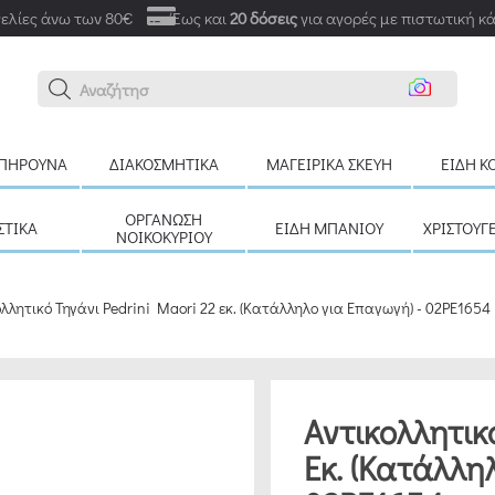
ελίες άνω των 80€
Έως και
20 δόσεις
για αγορές με πιστωτική κ
Αναζήτηση εδώ
ΠΉΡΟΥΝΑ
ΔΙΑΚΟΣΜΗΤΙΚΆ
ΜΑΓΕΙΡΙΚΆ ΣΚΕΎΗ
ΕΊΔΗ Κ
ΟΡΓΆΝΩΣΗ
ΣΤΙΚΆ
ΕΊΔΗ ΜΠΆΝΙΟΥ
ΧΡΙΣΤΟΥΓ
ΝΟΙΚΟΚΥΡΙΟΎ
ολλητικό Τηγάνι Pedrini Maori 22 εκ. (Κατάλληλο για Επαγωγή) - 02PE1654
Αντικολλητικ
Εκ. (Κατάλλη