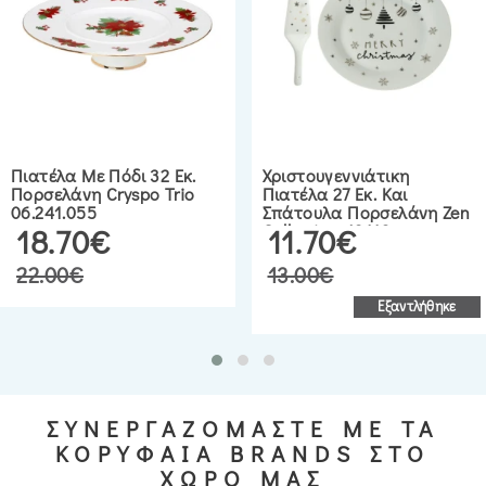
Πιατέλα Με Πόδι 32 Εκ.
Χριστουγεννιάτικη
Πορσελάνη Cryspo Trio
Πιατέλα 27 Εκ. Και
06.241.055
Σπάτουλα Πορσελάνη Zen
Collection 49113
18.70€
11.70€
22.00€
13.00€
Εξαντλήθηκε
ΣΥΝΕΡΓΑΖΟΜΑΣΤΕ ΜΕ ΤΑ
ΚΟΡΥΦΑΙΑ BRANDS ΣΤΟ
ΧΩΡΟ ΜΑΣ