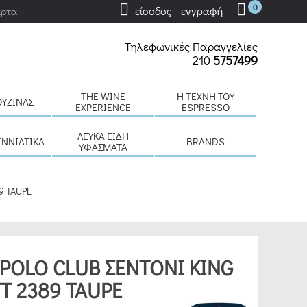
0
είσοδος | εγγραφή
άρτα
Τηλεφωνικές Παραγγελίες
210
5757499
THE WINE
H ΤΈΧΝΗ ΤΟΥ
ΟΥΖΊΝΑΣ
EXPERIENCE
ESPRESSO
ΛΕΥΚΆ ΕΊΔΗ
ΕΝΝΙΆΤΙΚΑ
BRANDS
ΥΦΆΣΜΑΤΑ
9 TAUPE
POLO CLUB ΣΕΝΤΟΝΙ KING
T 2389 TAUPE