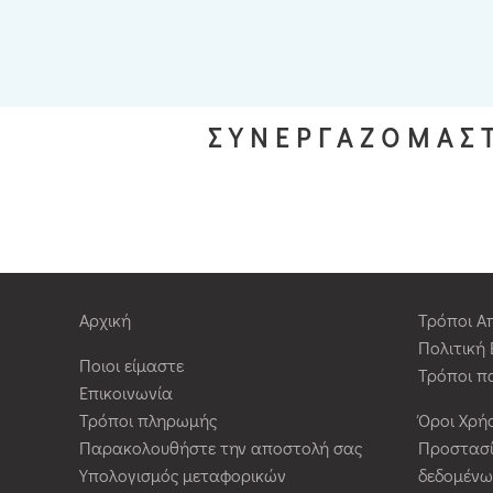
ΣΥΝΕΡΓΑΖΟΜΑΣΤ
Αρχική
Τρόποι Α
Πολιτική
Ποιοι είμαστε
Τρόποι π
Επικοινωνία
Τρόποι πληρωμής
Όροι Χρή
Παρακολουθήστε την αποστολή σας
Προστασ
Υπολογισμός μεταφορικών
δεδομένω