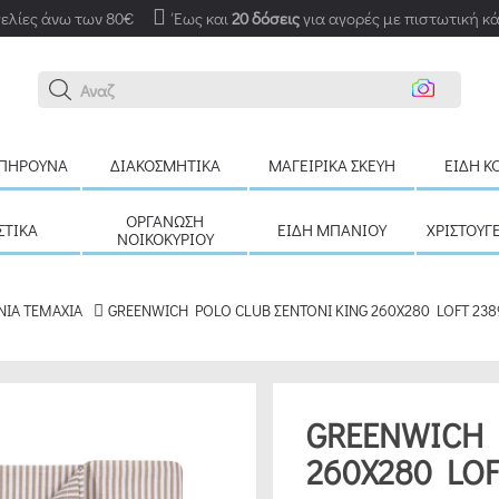
ελίες άνω των 80€
Έως και
20 δόσεις
για αγορές με πιστωτική κ
Αναζήτησ
ΠΉΡΟΥΝΑ
ΔΙΑΚΟΣΜΗΤΙΚΆ
ΜΑΓΕΙΡΙΚΆ ΣΚΕΎΗ
ΕΊΔΗ Κ
ΟΡΓΆΝΩΣΗ
ΣΤΙΚΆ
ΕΊΔΗ ΜΠΆΝΙΟΥ
ΧΡΙΣΤΟΥΓ
ΝΟΙΚΟΚΥΡΙΟΎ
ΝΙΑ ΤΕΜΑΧΙΑ
GREENWICH POLO CLUB ΣΕΝΤΟΝΙ KING 260X280 LOFT 238
GREENWICH 
260X280 LOF