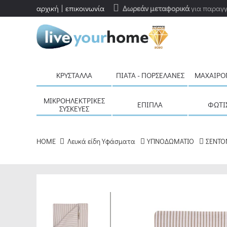
αρχική
επικοινωνία
Δωρεάν μεταφορικά
για παραγγ
ΚΡΎΣΤΑΛΛΑ
ΠΙΆΤΑ - ΠΟΡΣΕΛΆΝΕΣ
ΜΑΧΑΙΡΟ
ΜΙΚΡΟΗΛΕΚΤΡΙΚΈΣ
ΈΠΙΠΛΑ
ΦΩΤΙ
ΣΥΣΚΕΥΈΣ
HOME
Λευκά είδη Υφάσματα
ΥΠΝΟΔΩΜΑΤΙΟ
ΣΕΝΤΟ