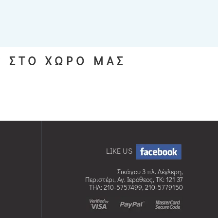
S ΣΤΟ ΧΩΡΟ ΜΑΣ
LIKE US
Σικάγου 3 πλ. Δέγλερη,
Περιστέρι, Αγ. Ιερόθεος, TK: 121 37
ΤΗΛ: 210-5757499, 210-5779150