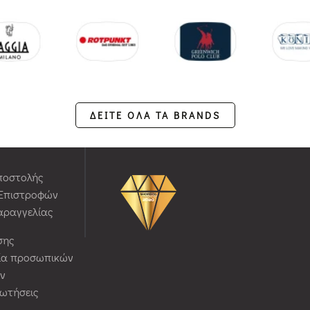
ΔΕΙΤΕ ΟΛΑ ΤΑ BRANDS
ποστολής
 Επιστροφών
αραγγελίας
σης
ία προσωπικών
ν
ρωτήσεις