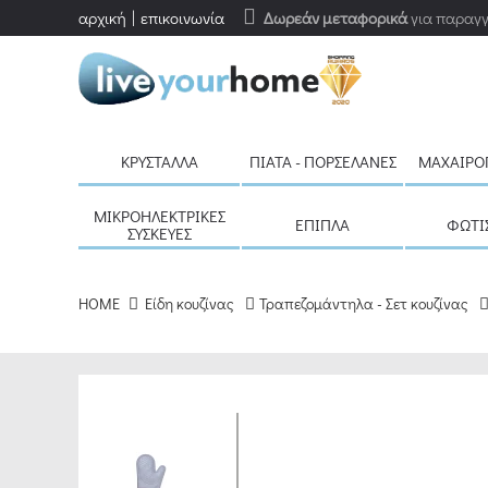
αρχική
επικοινωνία
Δωρεάν μεταφορικά
για παραγγ
ΚΡΎΣΤΑΛΛΑ
ΠΙΆΤΑ - ΠΟΡΣΕΛΆΝΕΣ
ΜΑΧΑΙΡΟ
ΜΙΚΡΟΗΛΕΚΤΡΙΚΈΣ
ΈΠΙΠΛΑ
ΦΩΤΙ
ΣΥΣΚΕΥΈΣ
HOME
Είδη κουζίνας
Τραπεζομάντηλα - Σετ κουζίνας