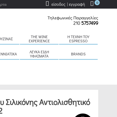
0
είσοδος | εγγραφή
άρτα
Τηλεφωνικές Παραγγελίες
210
5757499
THE WINE
H ΤΈΧΝΗ ΤΟΥ
ΟΥΖΊΝΑΣ
EXPERIENCE
ESPRESSO
ΛΕΥΚΆ ΕΊΔΗ
ΕΝΝΙΆΤΙΚΑ
BRANDS
ΥΦΆΣΜΑΤΑ
υ Σιλικόνης Αντιολισθητικό
2