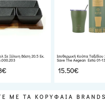
λ Σε Ξύλινη Βάση 20.5 Εκ.
Ισοθερμική Κούπα Ταξιδίου 
5.000.203
Save The Aegean Estia 01-1
8€
15.50€
Ε ΜΕ ΤΑ ΚΟΡΥΦΑΙΑ BRAND