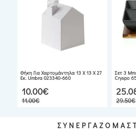
Θήκη Για Χαρτομάντηλα 13 Χ 13 Χ 27
Σετ 3 Μπο
Εκ. Umbra 023340-660
Cryspo 6
10.00€
25.0
11.00€
29.50€
ΣΥΝΕΡΓΑΖΟΜΑΣΤ