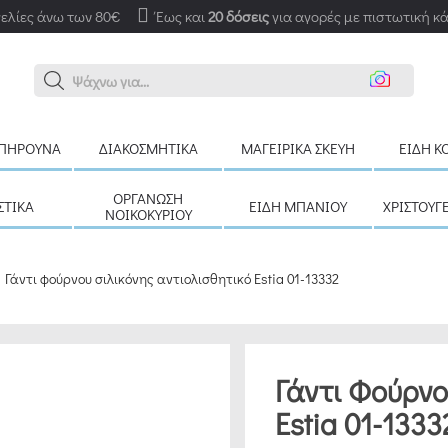
ελίες άνω των 80€
Έως και
20 δόσεις
για αγορές με πιστωτική κ
Ανα
ΠΉΡΟΥΝΑ
ΔΙΑΚΟΣΜΗΤΙΚΆ
ΜΑΓΕΙΡΙΚΆ ΣΚΕΎΗ
ΕΊΔΗ Κ
ΟΡΓΆΝΩΣΗ
ΣΤΙΚΆ
ΕΊΔΗ ΜΠΆΝΙΟΥ
ΧΡΙΣΤΟΥΓ
ΝΟΙΚΟΚΥΡΙΟΎ
Γάντι φούρνου σιλικόνης αντιολισθητικό Estia 01-13332
Γάντι Φούρνο
Estia 01-1333