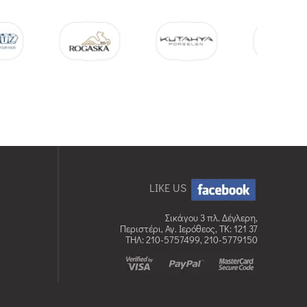
LIKE US
Σικάγου 3 πλ. Δέγλερη,
Περιστέρι, Αγ. Ιερόθεος, TK: 121 37
ΤΗΛ: 210-5757499, 210-5779150