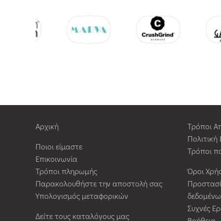
Αρχική
Τρόποι Α
Πολιτική
Ποιοι είμαστε
Τρόποι π
Επικοινωνία
Τρόποι πληρωμής
Όροι Χρή
Παρακολουθήστε την αποστολή σας
Προστασ
Υπολογισμός μεταφορικών
δεδομένω
Συχνές Ε
Δείτε τους καταλόγους μας
Βοήθεια