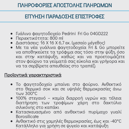
ΠΛΗΡΟΦΟΡΙΕΣ ΑΠΟΣΤΟΛΗΣ ΠΛΗΡΩΜΩΝ
ΕΓΓΥΗΣΗ ΠΑΡΑΔΟΣΗΣ ΕΠΙΣΤΡΟΦΕΣ
Γυάλινο φαγητοδοχείο Pedrini Fri Go 04GD222
Περιεκτικότητα: 800 ml
Διαστάσεις: 16 X 16 X 6,7 εκ. (μεσαίο μέγεθος)
Με τα νέα γυάλινα φαγητοδοχεία Fri & Go μπορείτε
να αποθηκεύετε τα τρόφιμα σας τόσο στην ψύξη, όσο
και στην κατάψυξη, καθώς και να προετοιμάζετε
στον φούρνο τα γεύματά σας εύκολα και γρήγορα και
να τα σερβίρετε απευθείας στο τραπέζι
Προϊοντικά χαρακτηριστικά
Το φαγητοδοχείο μπαίνει στο φούρνο. Ανθεκτικό
στο θερμικό σοκ και σε υψηλές θερμοκρασίες άνω
των 300°C
100% στεγανό – καμία διαρροή υγρών και τέλεια
διατήρηση των τροφίμων χάρη στο δακτύλιο
σιλικόνης στο καπάκι
Κατασκευασμένο από ανθεκτικό πυρίμαχο γυαλί
Borosilicate
Ανθεκτικό στις χαμηλές θερμοκρασίες, έως και -40°C
Κατάλληλο για χρήση σε ψυγείο και κατάψυξη