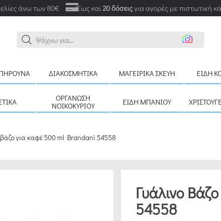
ελίες άνω των 80€
Έως και
20 δόσεις
για αγορές με πιστωτική κ
Ανα
ΠΉΡΟΥΝΑ
ΔΙΑΚΟΣΜΗΤΙΚΆ
ΜΑΓΕΙΡΙΚΆ ΣΚΕΎΗ
ΕΊΔΗ Κ
ΟΡΓΆΝΩΣΗ
ΣΤΙΚΆ
ΕΊΔΗ ΜΠΆΝΙΟΥ
ΧΡΙΣΤΟΥΓ
ΝΟΙΚΟΚΥΡΙΟΎ
 βάζο για καφέ 500 ml Brandani 54558
Γυάλινο Βάζο
54558