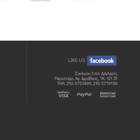
LIKE US
Σικάγου 3 πλ. Δέγλερη,
Περιστέρι, Αγ. Ιερόθεος, TK: 121 37
ΤΗΛ: 210-5757499, 210-5779150