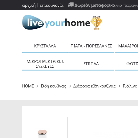
αρχική
επικοινωνία
Δωρεάν μεταφορικά
για παραγγ
ΚΡΎΣΤΑΛΛΑ
ΠΙΆΤΑ - ΠΟΡΣΕΛΆΝΕΣ
ΜΑΧΑΙΡΟ
ΜΙΚΡΟΗΛΕΚΤΡΙΚΈΣ
ΈΠΙΠΛΑ
ΦΩΤΙ
ΣΥΣΚΕΥΈΣ
HOME
Είδη κουζίνας
Διάφορα είδη κουζίνας
Γυάλινο