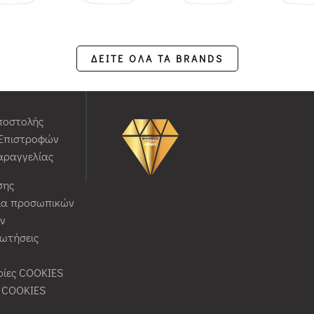
ΔΕΙΤΕ ΟΛΑ ΤΑ BRANDS
ποστολής
 Επιστροφών
αραγγελίας
σης
ία προσωπικών
ν
ρωτήσεις
ίες COOKIES
ς COOKIES