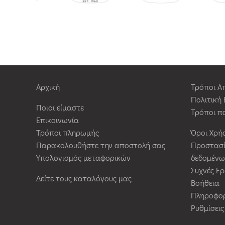
Αρχική
Τρόποι Α
Πολιτική
Ποιοι είμαστε
Τρόποι π
Επικοινωνία
Τρόποι πληρωμής
Όροι Χρή
Παρακολουθήστε την αποστολή σας
Προστασ
Υπολογισμός μεταφορικών
δεδομένω
Συχνές Ε
Δείτε τους καταλόγους μας
Βοήθεια
Πληροφορ
Ρυθμίσει