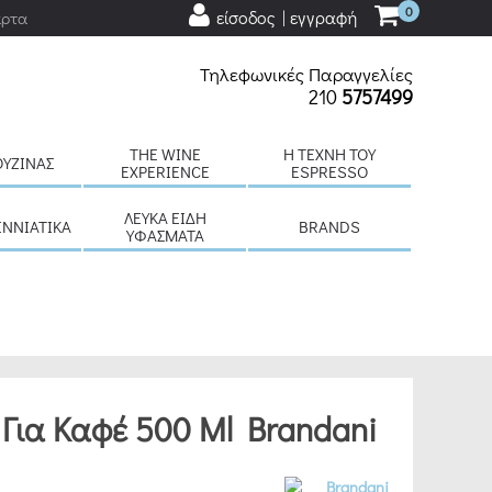
0
είσοδος | εγγραφή
άρτα
Τηλεφωνικές Παραγγελίες
210
5757499
THE WINE
H ΤΈΧΝΗ ΤΟΥ
ΟΥΖΊΝΑΣ
EXPERIENCE
ESPRESSO
ΛΕΥΚΆ ΕΊΔΗ
ΕΝΝΙΆΤΙΚΑ
BRANDS
ΥΦΆΣΜΑΤΑ
 Για Καφέ 500 Ml Brandani