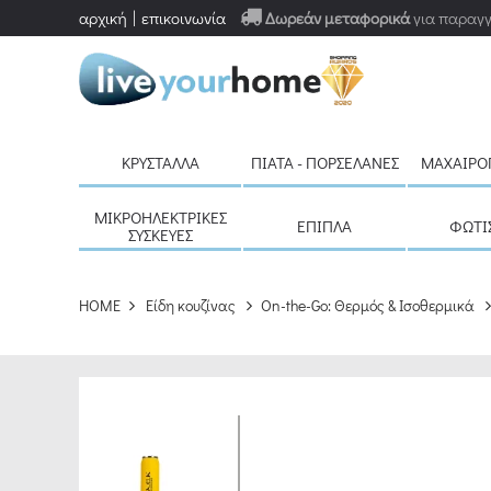
αρχική
επικοινωνία
Δωρεάν μεταφορικά
για παραγγ
ΚΡΎΣΤΑΛΛΑ
ΠΙΆΤΑ - ΠΟΡΣΕΛΆΝΕΣ
ΜΑΧΑΙΡΟ
ΜΙΚΡΟΗΛΕΚΤΡΙΚΈΣ
ΈΠΙΠΛΑ
ΦΩΤΙ
ΣΥΣΚΕΥΈΣ
HOME
Είδη κουζίνας
On-the-Go: Θερμός & Ισοθερμικά