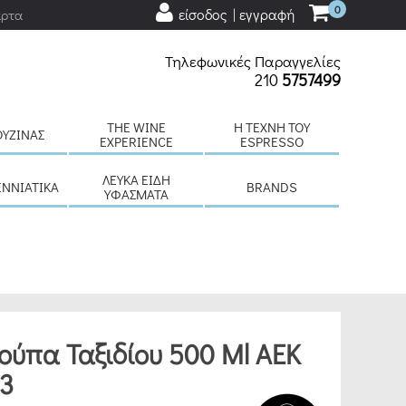
0
είσοδος | εγγραφή
άρτα
Τηλεφωνικές Παραγγελίες
210
5757499
THE WINE
H ΤΈΧΝΗ ΤΟΥ
ΟΥΖΊΝΑΣ
EXPERIENCE
ESPRESSO
ΛΕΥΚΆ ΕΊΔΗ
ΕΝΝΙΆΤΙΚΑ
BRANDS
ΥΦΆΣΜΑΤΑ
ούπα Ταξιδίου 500 Ml ΑΕΚ
33