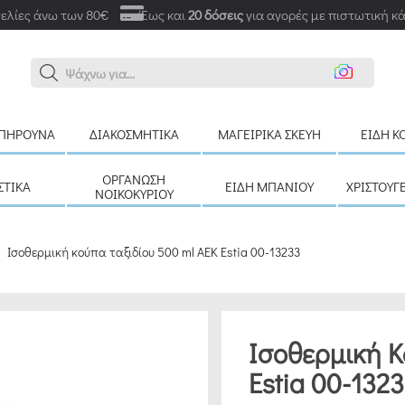
ελίες άνω των 80€
Έως και
20 δόσεις
για αγορές με πιστωτική κ
Αναζ
ΠΉΡΟΥΝΑ
ΔΙΑΚΟΣΜΗΤΙΚΆ
ΜΑΓΕΙΡΙΚΆ ΣΚΕΎΗ
ΕΊΔΗ Κ
ΟΡΓΆΝΩΣΗ
ΣΤΙΚΆ
ΕΊΔΗ ΜΠΆΝΙΟΥ
ΧΡΙΣΤΟΥΓ
ΝΟΙΚΟΚΥΡΙΟΎ
Ισοθερμική κούπα ταξιδίου 500 ml ΑΕΚ Estia 00-13233
Ισοθερμική Κ
Estia 00-132