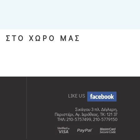
S ΣΤΟ ΧΩΡΟ ΜΑΣ
LIKE US
Σικάγου 3 πλ. Δέγλερη,
Περιστέρι, Αγ. Ιερόθεος, TK: 121 37
ΤΗΛ: 210-5757499, 210-5779150