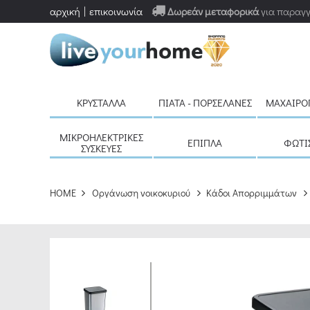
αρχική
επικοινωνία
Δωρεάν μεταφορικά
για παραγγ
ΚΡΎΣΤΑΛΛΑ
ΠΙΆΤΑ - ΠΟΡΣΕΛΆΝΕΣ
ΜΑΧΑΙΡΟ
ΜΙΚΡΟΗΛΕΚΤΡΙΚΈΣ
ΈΠΙΠΛΑ
ΦΩΤΙ
ΣΥΣΚΕΥΈΣ
HOME
Οργάνωση νοικοκυριού
Κάδοι Απορριμμάτων