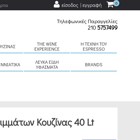
0
είσοδος | εγγραφή
άρτα
Τηλεφωνικές Παραγγελίες
210
5757499
THE WINE
H ΤΈΧΝΗ ΤΟΥ
ΟΥΖΊΝΑΣ
EXPERIENCE
ESPRESSO
ΛΕΥΚΆ ΕΊΔΗ
ΕΝΝΙΆΤΙΚΑ
BRANDS
ΥΦΆΣΜΑΤΑ
μμάτων Κουζίνας 40 Lt