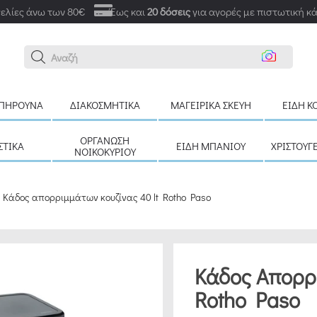
ελίες άνω των 80€
Έως και
20 δόσεις
για αγορές με πιστωτική κ
Αναζήτηση
ΠΉΡΟΥΝΑ
ΔΙΑΚΟΣΜΗΤΙΚΆ
ΜΑΓΕΙΡΙΚΆ ΣΚΕΎΗ
ΕΊΔΗ Κ
ΟΡΓΆΝΩΣΗ
ΣΤΙΚΆ
ΕΊΔΗ ΜΠΆΝΙΟΥ
ΧΡΙΣΤΟΥΓ
ΝΟΙΚΟΚΥΡΙΟΎ
Κάδος απορριμμάτων κουζίνας 40 lt Rotho Paso
Κάδος Απορρι
Rotho Paso