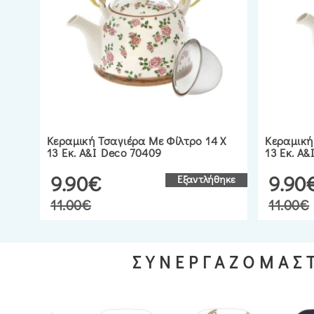
Κεραμική Τσαγιέρα Με Φίλτρο 14 X
Κεραμική
13 Εκ. A&I Deco 70409
13 Εκ. A&
9.90€
9.90
Εξαντλήθηκε
11.00€
11.00€
ΣΥΝΕΡΓΑΖΟΜΑΣΤ