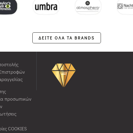
ΔΕΙΤΕ ΟΛΑ ΤΑ BRANDS
ποστολής
 Επιστροφών
αραγγελίας
σης
ία προσωπικών
ν
ρωτήσεις
ίες COOKIES