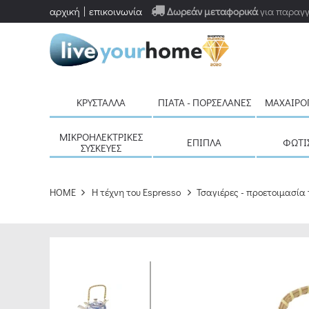
αρχική
επικοινωνία
Δωρεάν μεταφορικά
για παραγγ
ΚΡΎΣΤΑΛΛΑ
ΠΙΆΤΑ - ΠΟΡΣΕΛΆΝΕΣ
ΜΑΧΑΙΡΟ
ΜΙΚΡΟΗΛΕΚΤΡΙΚΈΣ
ΈΠΙΠΛΑ
ΦΩΤΙ
ΣΥΣΚΕΥΈΣ
HOME
H τέχνη του Espresso
Τσαγιέρες - προετοιμασία