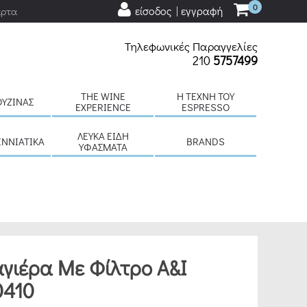
0
είσοδος | εγγραφή
άρτα
Τηλεφωνικές Παραγγελίες
210
5757499
THE WINE
H ΤΈΧΝΗ ΤΟΥ
ΟΥΖΊΝΑΣ
EXPERIENCE
ESPRESSO
ΛΕΥΚΆ ΕΊΔΗ
ΕΝΝΙΆΤΙΚΑ
BRANDS
ΥΦΆΣΜΑΤΑ
γιέρα Με Φίλτρο A&I
0410