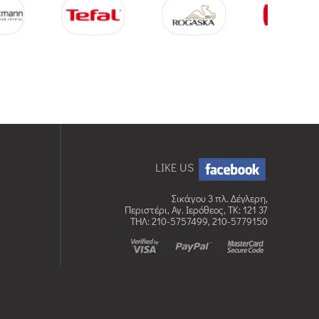
LIKE US
Σικάγου 3 πλ. Δέγλερη,
Περιστέρι, Αγ. Ιερόθεος, TK: 121 37
ΤΗΛ: 210-5757499, 210-5779150