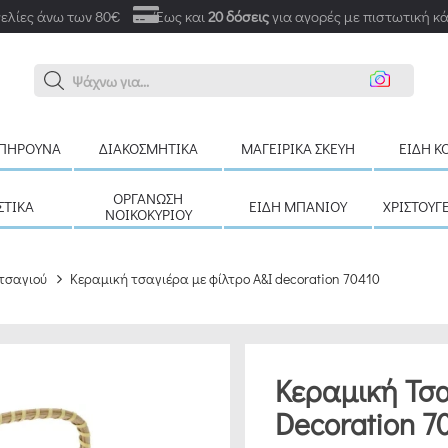
ελίες άνω των 80€
Έως και
20 δόσεις
για αγορές με πιστωτική κ
Αναζ
ΠΉΡΟΥΝΑ
ΔΙΑΚΟΣΜΗΤΙΚΆ
ΜΑΓΕΙΡΙΚΆ ΣΚΕΎΗ
ΕΊΔΗ Κ
ΟΡΓΆΝΩΣΗ
ΣΤΙΚΆ
ΕΊΔΗ ΜΠΆΝΙΟΥ
ΧΡΙΣΤΟΥΓ
ΝΟΙΚΟΚΥΡΙΟΎ
 τσαγιού
Κεραμική τσαγιέρα με φίλτρο A&I decoration 70410
Κεραμική Τσα
Decoration 7