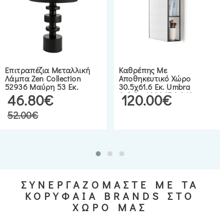
Επιτραπέζια Μεταλλική
Καθρέπης Με
Λάμπα Zen Collection
Αποθηκευτικό Χώρο
52936 Μαύρη 53 Εκ.
30.5χ61.6 Εκ. Umbra
Cubiko 1009654-040
46.80€
120.00€
52.00€
ΣΥΝΕΡΓΑΖΟΜΑΣΤΕ ΜΕ ΤΑ
ΚΟΡΥΦΑΙΑ BRANDS ΣΤΟ
ΧΩΡΟ ΜΑΣ