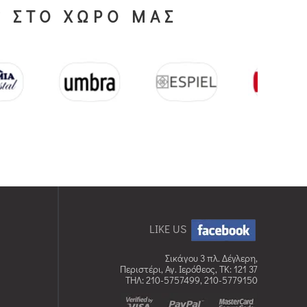
S ΣΤΟ ΧΩΡΟ ΜΑΣ
LIKE US
Σικάγου 3 πλ. Δέγλερη,
Περιστέρι, Αγ. Ιερόθεος, TK: 121 37
ΤΗΛ: 210-5757499, 210-5779150