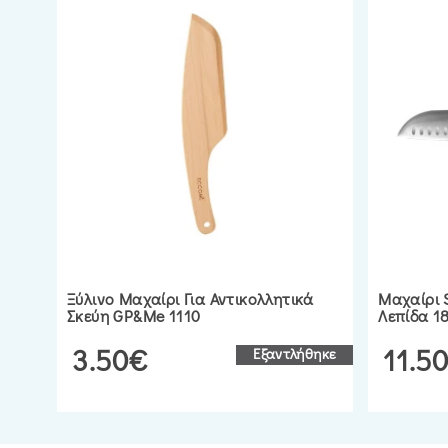
Ξύλινο Μαχαίρι Για Αντικολλητικά
Μαχαίρι 
Σκεύη GP&me 1110
Λεπίδα 18
3.50€
11.5
Εξαντλήθηκε