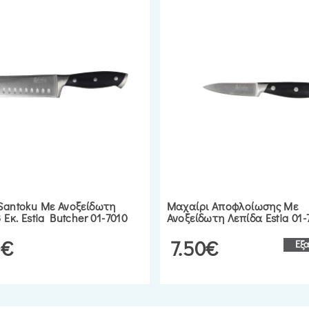
Santoku Με Ανοξείδωτη
Μαχαίρι Αποφλοίωσης Με
 Εκ. Estia Butcher 01-7010
Ανοξείδωτη Λεπίδα Estia 01
0€
7.50€
Εξ