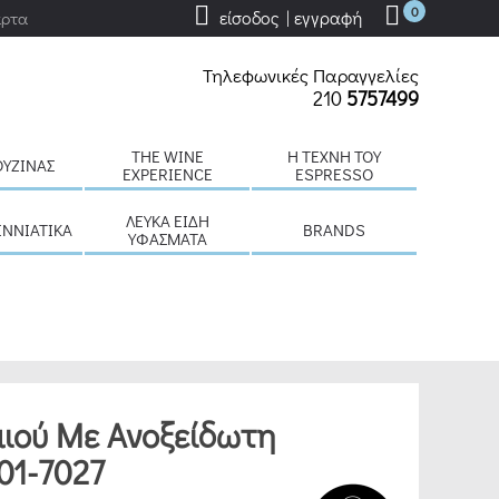
0
είσοδος | εγγραφή
άρτα
Τηλεφωνικές Παραγγελίες
210
5757499
THE WINE
H ΤΈΧΝΗ ΤΟΥ
ΟΥΖΊΝΑΣ
EXPERIENCE
ESPRESSO
ΛΕΥΚΆ ΕΊΔΗ
ΕΝΝΙΆΤΙΚΑ
BRANDS
ΥΦΆΣΜΑΤΑ
ιού Με Ανοξείδωτη
 01-7027