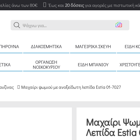
ελίες άνω των 80€
Έως και
20 δόσεις
για αγορές με πιστωτική κ
Ανα
ΠΉΡΟΥΝΑ
ΔΙΑΚΟΣΜΗΤΙΚΆ
ΜΑΓΕΙΡΙΚΆ ΣΚΕΎΗ
ΕΊΔΗ Κ
ΟΡΓΆΝΩΣΗ
ΣΤΙΚΆ
ΕΊΔΗ ΜΠΆΝΙΟΥ
ΧΡΙΣΤΟΥΓ
ΝΟΙΚΟΚΥΡΙΟΎ
ουζίνας
Μαχαίρι ψωμιού με ανοξείδωτη λεπίδα Estia 01-7027
Μαχαίρι Ψωμ
Λεπίδα Estia