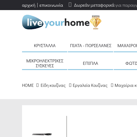
αρχική
επικοινωνία
Δωρεάν μεταφορικά
για παραγγ
ΚΡΎΣΤΑΛΛΑ
ΠΙΆΤΑ - ΠΟΡΣΕΛΆΝΕΣ
ΜΑΧΑΙΡΟ
ΜΙΚΡΟΗΛΕΚΤΡΙΚΈΣ
ΈΠΙΠΛΑ
ΦΩΤΙ
ΣΥΣΚΕΥΈΣ
HOME
Είδη κουζίνας
Εργαλεία Κουζίνας
Μαχαίρια κ