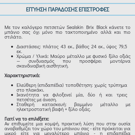
ΕΓΓΥΗΣΗ ΠΑΡΑΔΟΣΗΣ ΕΠΙΣΤΡΟΦΕΣ
Με τον καλόγερο πετσετών Sealskin Brix Black κάνετε το
μπάνιο σας όχι μόνο πιο τακτοποιημένο αλλά και πιο
στιλάτο.
Διαστάσεις: πλάτος 43 εκ., βάθος 24 εκ., ύψος 79,5
εκ.
Χρώμα / Υλικά: Μαύρο μέταλλο με φυσικό ξύλο οξιάς
— συνδυασμός που προσφέρει μοντέρνα
σκανδιναβική αισθητική.
Χαρακτηριστικά:
Ελεύθερη (επιδαπέδια) τοποθέτηση: χωρίς τρύπημα
στο πλακάκι.
Ικανότητα να φιλοξενεί μία, δύο ή και τρεις
πετσέτες με άνεση.
Σταθερή κατασκευή: βαμμένο μέταλλο με
ηλεκτροστατική βαφή + ξύλο οξιάς.
Γιατί να το επιλέξετε:
Αν επιθυμείτε μια κομψή, πρακτική λύση που στην ουσία
αναβαθμίζει τον χώρο του μπάνιου σας - είτε πρόκειται για
μικρό είτε για μεγαλύτερο μπάνιο - η επιδαπέδια