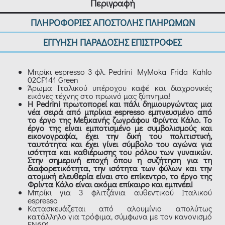
Περιγραφή
ΠΛΗΡΟΦΟΡΙΕΣ ΑΠΟΣΤΟΛΗΣ ΠΛΗΡΩΜΩΝ
ΕΓΓΥΗΣΗ ΠΑΡΑΔΟΣΗΣ ΕΠΙΣΤΡΟΦΕΣ
Μπρίκι espresso 3 φλ. Pedrini MyMoka Frida Kahlo
02CF141 Green
Άρωμα Ιταλικού υπέροχου καφέ και διαχρονικές
εικόνες τέχνης στο πρωινό μας ξύπνημα!
Η Pedrini πρωτοπορεί και πάλι δημιουργώντας μια
νέα σειρά από μπρίκια espresso εμπνευσμένο από
το έργο της Μεξικανής ζωγράφου Φρίντα Κάλο. Το
έργο της είναι εμποτισμένο με συμβολισμούς και
εικονογραφία, έχει την δική του πολιτιστική,
ταυτότητα και έχει γίνει σύμβολο του αγώνα για
ισότητα και καθιέρωσης του ρόλου των γυναικών.
Στην σημερινή εποχή όπου η συζήτηση για τη
διαφορετικότητα, την ισότητα των φύλων και την
ατομική ελευθερία είναι στο επίκεντρο, το έργο της
Φρίντα Κάλο είναι ακόμα επίκαιρο και εμπνέει!
Μπρίκι για 3 φλιτζάνια αυθεντικού Ιταλικού
espresso
Κατασκευάζεται από αλουμίνιο απολύτως
κατάλληλο για τρόφιμα, σύμφωνα με τον κανονισμό
ΕΝ601