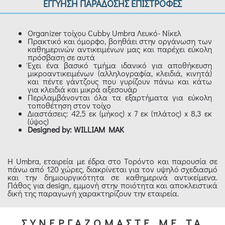
ΕΓΓΥΗΣΗ ΠΑΡΑΔΟΣΗΣ ΕΠΙΣΤΡΟΦΕΣ
Organizer τοίχου Cubby Umbra Λευκό- Νίκελ
Πρακτικό και όμορφο, βοηθάει στην οργάνωση των
καθημερινών αντικειμένων μας και παρέχει εύκολη
πρόσβαση σε αυτά
Έχει ένα βασικό τμήμα ιδανικό για αποθήκευση
μικροαντικειμένων (αλληλογραφία, κλειδιά, κινητά)
και πέντε γάντζους που γυρίζουν πάνω και κάτω
για κλειδιά και μικρά αξεσουάρ
Περιλαμβάνονται όλα τα εξαρτήματα για εύκολη
τοποθέτηση στον τοίχο
Διαστάσεις: 42,5 εκ (μήκος) x 7 εκ (πλάτος) x 8,3 εκ
(ύψος)
Designed by: WILLIAM MAK
Η Umbra, εταιρεία με έδρα στο Τορόντο και παρουσία σε
πάνω από 120 χώρες, διακρίνεται για τον υψηλό σχεδιασμό
και την δημιουργικότητα σε καθημερινά αντικείμενα.
Πάθος για design, εμμονή στην ποιότητα και αποκλειστικά
δική της παραγωγή χαρακτηρίζουν την εταιρεία.
ΣΥΝΕΡΓΑΖΟΜΑΣΤΕ ΜΕ ΤΑ