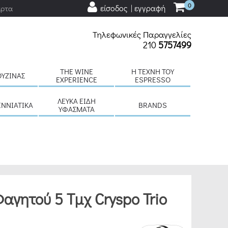
0
είσοδος | εγγραφή
άρτα
Τηλεφωνικές Παραγγελίες
210
5757499
THE WINE
H ΤΈΧΝΗ ΤΟΥ
ΟΥΖΊΝΑΣ
EXPERIENCE
ESPRESSO
ΛΕΥΚΆ ΕΊΔΗ
ΕΝΝΙΆΤΙΚΑ
BRANDS
ΥΦΆΣΜΑΤΑ
Φαγητού 5 Τμχ Cryspo Trio