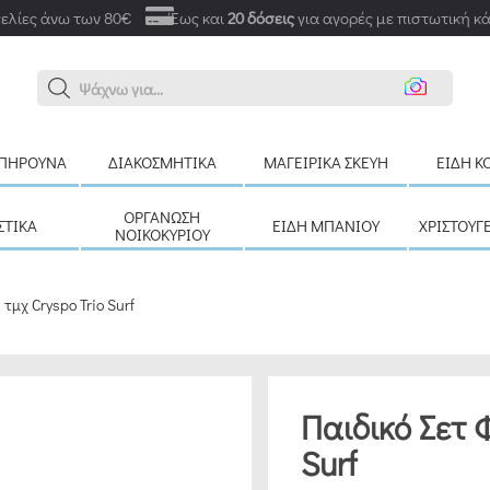
ελίες άνω των 80€
Έως και
20 δόσεις
για αγορές με πιστωτική κ
Αναζή
ΠΉΡΟΥΝΑ
ΔΙΑΚΟΣΜΗΤΙΚΆ
ΜΑΓΕΙΡΙΚΆ ΣΚΕΎΗ
ΕΊΔΗ Κ
ΟΡΓΆΝΩΣΗ
ΣΤΙΚΆ
ΕΊΔΗ ΜΠΆΝΙΟΥ
ΧΡΙΣΤΟΥΓ
ΝΟΙΚΟΚΥΡΙΟΎ
τμχ Cryspo Trio Surf
Παιδικό Σετ 
Surf