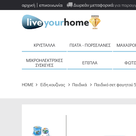
αρχική
επικοινωνία
Δωρεάν μεταφορικά
για παραγγ
ΚΡΎΣΤΑΛΛΑ
ΠΙΆΤΑ - ΠΟΡΣΕΛΆΝΕΣ
ΜΑΧΑΙΡΟ
ΜΙΚΡΟΗΛΕΚΤΡΙΚΈΣ
ΈΠΙΠΛΑ
ΦΩΤΙ
ΣΥΣΚΕΥΈΣ
HOME
Είδη κουζίνας
Παιδικά
Παιδικό σετ φαγητού 5 