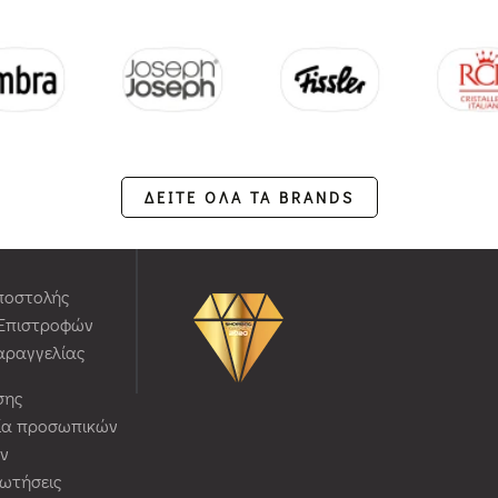
ΔΕΙΤΕ ΟΛΑ ΤΑ BRANDS
ποστολής
 Επιστροφών
αραγγελίας
σης
ία προσωπικών
ν
ρωτήσεις