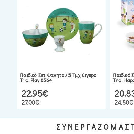
Παιδικό Σετ Φαγητού 5 Τμχ Cryspo
Παιδικό 
Trio Play 8564
Trio Hap
22.95€
20.8
27.00€
24.50€
ΣΥΝΕΡΓΑΖΟΜΑΣΤ