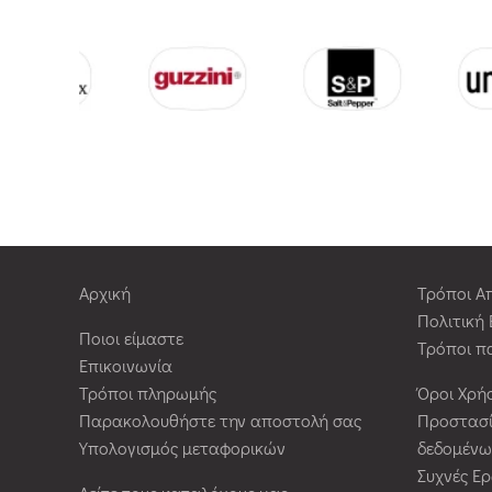
Αρχική
Τρόποι Α
Πολιτική
Ποιοι είμαστε
Τρόποι π
Επικοινωνία
Τρόποι πληρωμής
Όροι Χρή
Παρακολουθήστε την αποστολή σας
Προστασ
Υπολογισμός μεταφορικών
δεδομένω
Συχνές Ε