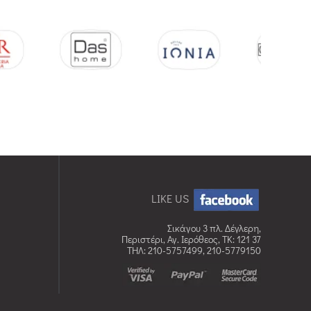
LIKE US
Σικάγου 3 πλ. Δέγλερη,
Περιστέρι, Αγ. Ιερόθεος, TK: 121 37
ΤΗΛ: 210-5757499, 210-5779150