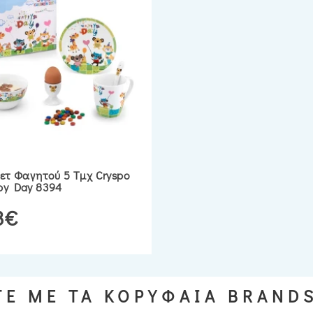
Σετ Φαγητού 5 Τμχ Cryspo
py Day 8394
3€
Ε ΜΕ ΤΑ ΚΟΡΥΦΑΙΑ BRAND