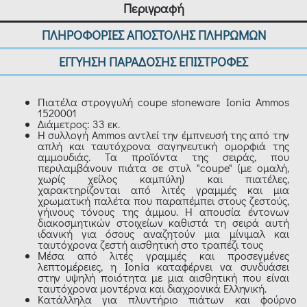
Περιγραφή
ΠΛΗΡΟΦΟΡΙΕΣ ΑΠΟΣΤΟΛΗΣ ΠΛΗΡΩΜΩΝ
ΕΓΓΥΗΣΗ ΠΑΡΑΔΟΣΗΣ ΕΠΙΣΤΡΟΦΕΣ
Πιατέλα στρογγυλή coupe stoneware Ionia Ammos
1520001
Διάμετρος: 33 εκ.
Η συλλογή Ammos αντλεί την έμπνευσή της από την
απλή και ταυτόχρονα σαγηνευτική ομορφιά της
αμμουδιάς. Τα προϊόντα της σειράς, που
περιλαμβάνουν πιάτα σε στυλ "coupe" (με ομαλή,
χωρίς χείλος καμπύλη) και πιατέλες,
χαρακτηρίζονται από λιτές γραμμές και μια
χρωματική παλέτα που παραπέμπει στους ζεστούς,
γήινους τόνους της άμμου. Η απουσία έντονων
διακοσμητικών στοιχείων καθιστά τη σειρά αυτή
ιδανική για όσους αναζητούν μια μίνιμαλ και
ταυτόχρονα ζεστή αισθητική στο τραπέζι τους
Μέσα από λιτές γραμμές και προσεγμένες
λεπτομέρειες, η Ionia καταφέρνει να συνδυάσει
στην υψηλή ποιότητα με μια αισθητική που είναι
ταυτόχρονα μοντέρνα και διαχρονικά Ελληνική.
Κατάλληλα για πλυντήριο πιάτων και φούρνο