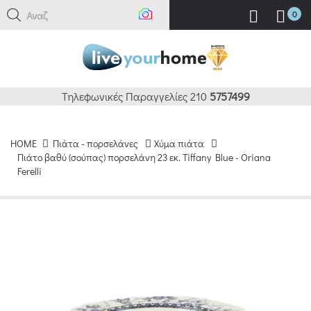
Αναζήτη
0
Τηλεφωνικές Παραγγελίες 210
5757499
HOME
Πιάτα - πορσελάνες
Χύμα πιάτα
Πιάτο βαθύ (σούπας) πορσελάνη 23 εκ. Tiffany Blue - Oriana
Ferelli