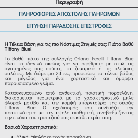
Περιγραφή
ΠΛΗΡΟΦΟΡΙΕΣ ΑΠΟΣΤΟΛΗΣ ΠΛΗΡΩΜΩΝ
ΕΓΓΥΗΣΗ ΠΑΡΑΔΟΣΗΣ ΕΠΙΣΤΡΟΦΕΣ
Η Τέλεια Βάση για τις πιο Νόστιμες Στιγμές σας: Πιάτο Βαθύ
Tiffany Blue!
Το βαθύ πιάτο της συλλογής Oriana Ferelli Tiffany Blue
είναι το ιδανικό σκεύος για να σερβίρετε με στυλ τις
αγαπημένες σας σούπες, τα ζυμαρικά ή τις πλούσιες
σαλάτες. Με διάμετρο 23 εκ., προσφέρει το τέλειο βάθος
και μέγεθος για ένα χορταστικό και όμορφα
παρουσιασμένο γεύμα.
Κατασκευασμένο από ανθεκτική, ποιοτική πορσελάνη,
διακοσμείται περιμετρικά με το χαρακτηριστικό μπλε
φλοράλ μοτίβο και την κομψή μπορντούρα της σειράς
Tiffany Blue. Ο σχεδιασμός του συνδυάζει την
πρακτικότητα με την υψηλή αισθητική, αναβαθμίζοντας
την εικόνα του τραπεζιού σας σε κάθε περίσταση.
Βασικά Χαρακτηριστικά:
Υλικό: Υψηλής αντοχής πορσελάνη