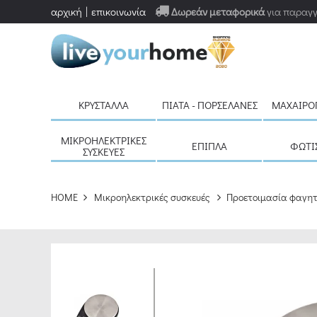
αρχική
επικοινωνία
Δωρεάν μεταφορικά
για παραγγ
ΚΡΎΣΤΑΛΛΑ
ΠΙΆΤΑ - ΠΟΡΣΕΛΆΝΕΣ
ΜΑΧΑΙΡΟ
ΜΙΚΡΟΗΛΕΚΤΡΙΚΈΣ
ΈΠΙΠΛΑ
ΦΩΤΙ
ΣΥΣΚΕΥΈΣ
HOME
Μικροηλεκτρικές συσκευές
Προετοιμασία φαγη