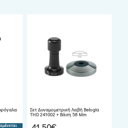
φρόγαλα
Σετ Δυναμομετρική Λαβή Belogia
THD 241002 + Βάση 58 Mm
41.50€
αμένεται