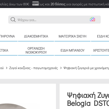
ελίες άνω των 80€
Έως και
20 δόσεις
για αγορές με πιστωτική κ
Αναζ
ΠΉΡΟΥΝΑ
ΔΙΑΚΟΣΜΗΤΙΚΆ
ΜΑΓΕΙΡΙΚΆ ΣΚΕΎΗ
ΕΊΔΗ Κ
ΟΡΓΆΝΩΣΗ
ΣΤΙΚΆ
ΕΊΔΗ ΜΠΆΝΙΟΥ
ΧΡΙΣΤΟΥΓ
ΝΟΙΚΟΚΥΡΙΟΎ
τού
Ζυγοί κουζίνας - παγωτομηχανές
Ψηφιακή ζυγαριά με χρονόμετ
Ψηφιακή Ζυγ
Belogia DST