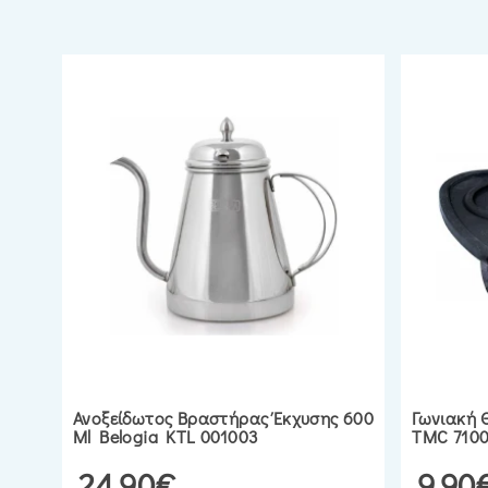
Ανοξείδωτος Βραστήρας Έκχυσης 600
Γωνιακή 
Ml Belogia KTL 001003
TMC 7100
24.90€
9.90