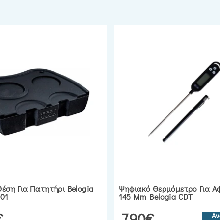
Θέση Για Πατητήρι Belogia
Ψηφιακό Θερμόμετρο Για Α
01
145 Mm Belogia CDT
€
7.90€
Αν