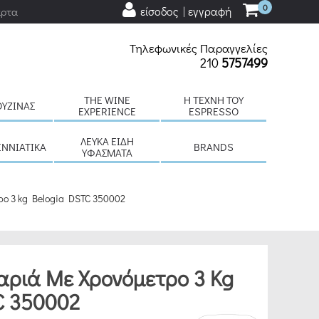
0
είσοδος | εγγραφή
άρτα
Τηλεφωνικές Παραγγελίες
210
5757499
THE WINE
H ΤΈΧΝΗ ΤΟΥ
ΟΥΖΊΝΑΣ
EXPERIENCE
ESPRESSO
ΛΕΥΚΆ ΕΊΔΗ
ΕΝΝΙΆΤΙΚΑ
BRANDS
ΥΦΆΣΜΑΤΑ
ρο 3 kg Belogia DSTC 350002
αριά Με Χρονόμετρο 3 Kg
C 350002