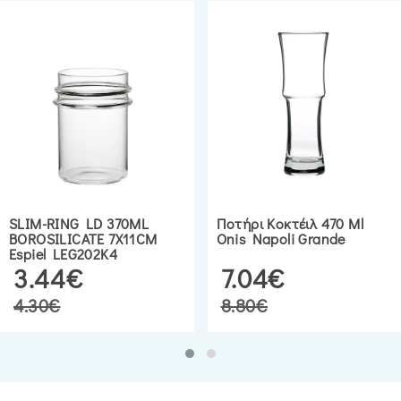
SLIM-RING LD 370ML
Ποτήρι Κοκτέιλ 470 Ml
BOROSILICATE 7X11CM
Onis Napoli Grande
Espiel LEG202K4
3.44€
7.04€
4.30€
8.80€