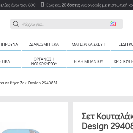
ελίες άνω των 80€
Έως και
20 δόσεις
για αγορές με πιστωτική κ
Ανα
ΠΉΡΟΥΝΑ
ΔΙΑΚΟΣΜΗΤΙΚΆ
ΜΑΓΕΙΡΙΚΆ ΣΚΕΎΗ
ΕΊΔΗ Κ
ΟΡΓΆΝΩΣΗ
ΣΤΙΚΆ
ΕΊΔΗ ΜΠΆΝΙΟΥ
ΧΡΙΣΤΟΥΓ
ΝΟΙΚΟΚΥΡΙΟΎ
άκι σε θήκη Zak Design 2940831
Σετ Κουταλάκ
Design 2940