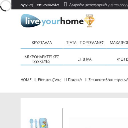
αρχική
επικοινωνία
Δωρεάν μεταφορικά
για παραγγ
ΚΡΎΣΤΑΛΛΑ
ΠΙΆΤΑ - ΠΟΡΣΕΛΆΝΕΣ
ΜΑΧΑΙΡΟ
ΜΙΚΡΟΗΛΕΚΤΡΙΚΈΣ
ΈΠΙΠΛΑ
ΦΩΤΙ
ΣΥΣΚΕΥΈΣ
HOME
Είδη κουζίνας
Παιδικά
Σετ κουταλάκι πιρουν