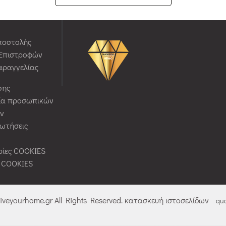
ποστολής
 Επιστροφών
αραγγελίας
σης
ία προσωπικών
ν
ρωτήσεις
ίες COOKIES
ς COOKIES
liveyourhome.gr All Rights Reserved. κατασκευή ιστοσελίδων
qua