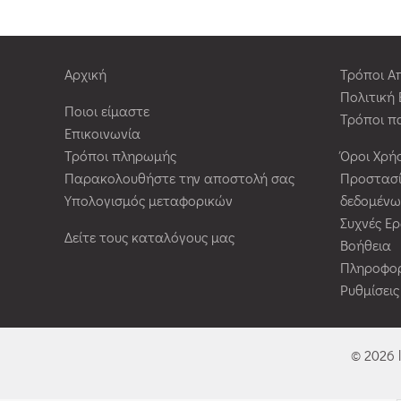
Αρχική
Τρόποι Α
Πολιτική
Ποιοι είμαστε
Τρόποι π
Επικοινωνία
Τρόποι πληρωμής
Όροι Χρή
Παρακολουθήστε την αποστολή σας
Προστασ
Υπολογισμός μεταφορικών
δεδομένω
Συχνές Ε
Δείτε τους καταλόγους μας
Βοήθεια
Πληροφορ
Ρυθμίσει
© 2026 