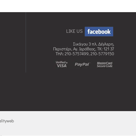
LIKE US
Σικάγου 3 πλ. Δέγλερη,
Περιστέρι, Αγ. Ιερόθεος, TK: 121 37
ΤΗΛ: 210-5757499, 210-5779150
lityweb