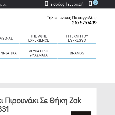
0
είσοδος | εγγραφή
άρτα
Τηλεφωνικές Παραγγελίες
210
5757499
THE WINE
H ΤΈΧΝΗ ΤΟΥ
ΟΥΖΊΝΑΣ
EXPERIENCE
ESPRESSO
ΛΕΥΚΆ ΕΊΔΗ
ΕΝΝΙΆΤΙΚΑ
BRANDS
ΥΦΆΣΜΑΤΑ
ι Πιρουνάκι Σε Θήκη Zak
831