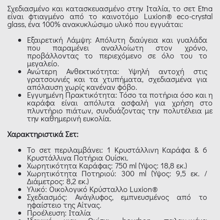
Σχεδιασμένο και κατασκευασμένο στην Ιταλία, το σετ Etna
είναι φτιαγμένο από το καινοτόμο Luxion® eco-crystal
glass, ένα 100% ανακυκλώσιμο υλικό που εγγυάται:
Εξαιρετική Λάμψη: Απόλυτη διαύγεια και γυαλάδα
που παραμένει αναλλοίωτη στον χρόνο,
προβάλλοντας το περιεχόμενο σε όλο του το
μεγαλείο.
Ανώτερη Ανθεκτικότητα: Υψηλή αντοχή στις
γρατσουνιές και τα χτυπήματα, σχεδιασμένα για
απόλαυση χωρίς κανέναν φόβο.
Εγγυημένη Πρακτικότητα: Τόσο τα ποτήρια όσο και η
καράφα είναι απόλυτα ασφαλή για χρήση στο
πλυντήριο πιάτων, συνδυάζοντας την πολυτέλεια με
την καθημερινή ευκολία.
Χαρακτηριστικά Σετ:
Το σετ περιλαμβάνει: 1 Κρυστάλλινη Καράφα & 6
Κρυστάλλινα Ποτήρια Ουίσκι.
Χωρητικότητα Καράφας: 750 ml (Ύψος: 18,8 εκ.)
Χωρητικότητα Ποτηριού: 300 ml (Ύψος: 9,5 εκ. /
Διάμετρος: 8,2 εκ.)
Υλικό: Οικολογικό Κρύσταλλο Luxion®
Σχεδιασμός: Ανάγλυφος, εμπνευσμένος από το
ηφαίστειο της Αίτνας.
Προέλευση: Ιταλία