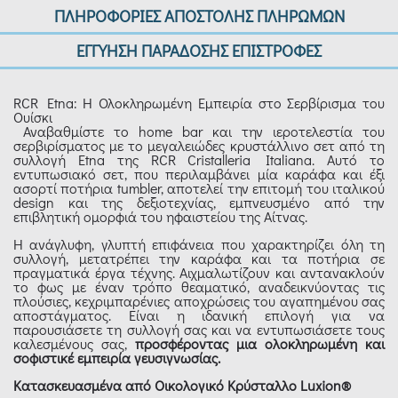
ΠΛΗΡΟΦΟΡΙΕΣ ΑΠΟΣΤΟΛΗΣ ΠΛΗΡΩΜΩΝ
ΕΓΓΥΗΣΗ ΠΑΡΑΔΟΣΗΣ ΕΠΙΣΤΡΟΦΕΣ
RCR Etna: Η Ολοκληρωμένη Εμπειρία στο Σερβίρισμα του
Ουίσκι
Αναβαθμίστε το home bar και την ιεροτελεστία του
σερβιρίσματος με το μεγαλειώδες κρυστάλλινο σετ από τη
συλλογή Etna της RCR Cristalleria Italiana. Αυτό το
εντυπωσιακό σετ, που περιλαμβάνει μία καράφα και έξι
ασορτί ποτήρια tumbler, αποτελεί την επιτομή του ιταλικού
design και της δεξιοτεχνίας, εμπνευσμένο από την
επιβλητική ομορφιά του ηφαιστείου της Αίτνας.
Η ανάγλυφη, γλυπτή επιφάνεια που χαρακτηρίζει όλη τη
συλλογή, μετατρέπει την καράφα και τα ποτήρια σε
πραγματικά έργα τέχνης. Αιχμαλωτίζουν και αντανακλούν
το φως με έναν τρόπο θεαματικό, αναδεικνύοντας τις
πλούσιες, κεχριμπαρένιες αποχρώσεις του αγαπημένου σας
αποστάγματος. Είναι η ιδανική επιλογή για να
παρουσιάσετε τη συλλογή σας και να εντυπωσιάσετε τους
καλεσμένους σας,
προσφέροντας μια ολοκληρωμένη και
σοφιστικέ εμπειρία γευσιγνωσίας.
Κατασκευασμένα από Οικολογικό Κρύσταλλο Luxion®