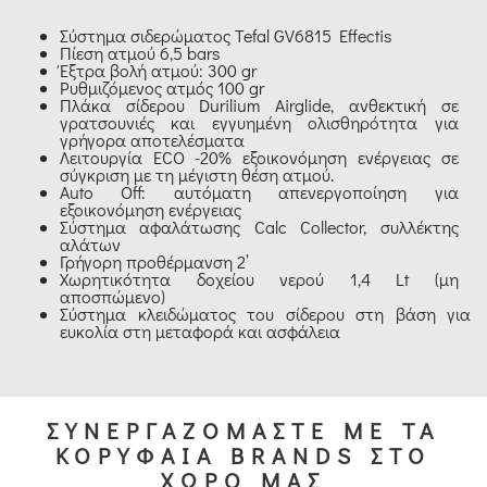
Σύστημα σιδερώματος Tefal GV6815 Effectis
Πίεση ατμού 6,5 bars
Έξτρα βολή ατμού: 300 gr
Ρυθμιζόμενος ατμός 100 gr
Πλάκα σίδερου Durilium Airglide, ανθεκτική σε
γρατσουνιές και εγγυημένη ολισθηρότητα για
γρήγορα αποτελέσματα
Λειτουργία ECO -20% εξοικονόμηση ενέργειας σε
σύγκριση με τη μέγιστη θέση ατμού.
Auto Off: αυτόματη απενεργοποίηση για
εξοικονόμηση ενέργειας
Σύστημα αφαλάτωσης Calc Collector, συλλέκτης
αλάτων
Γρήγορη προθέρμανση 2’
Χωρητικότητα δοχείου νερού 1,4 Lt (μη
αποσπώμενο)
Σύστημα κλειδώματος του σίδερου στη βάση για
ευκολία στη μεταφορά και ασφάλεια
ΣΥΝΕΡΓΑΖΟΜΑΣΤΕ ΜΕ ΤΑ
ΚΟΡΥΦΑΙΑ BRANDS ΣΤΟ
ΧΩΡΟ ΜΑΣ