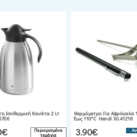
τη Ισοθερμική Κανάτα 2 Lt
Θερμόμετρο Για Αφρόγαλα 
6706
Έως 110°C Hendi 30.41218
0€
3.90€
Περιορισμένα
Αν
τεμάχια