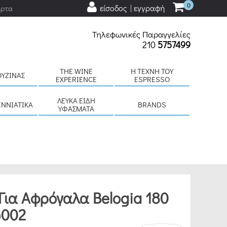
0
είσοδος | εγγραφή
άρτα
Τηλεφωνικές Παραγγελίες
210
5757499
THE WINE
H ΤΈΧΝΗ ΤΟΥ
ΟΥΖΊΝΑΣ
EXPERIENCE
ESPRESSO
ΛΕΥΚΆ ΕΊΔΗ
ΕΝΝΙΆΤΙΚΑ
BRANDS
ΥΦΆΣΜΑΤΑ
Για Αφρόγαλα Belogia 180
002