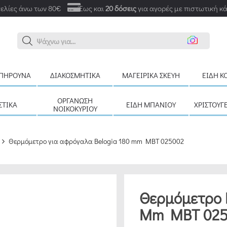
ελίες άνω των 80€
Έως και
20 δόσεις
για αγορές με πιστωτική κ
Αναζή
ΠΉΡΟΥΝΑ
ΔΙΑΚΟΣΜΗΤΙΚΆ
ΜΑΓΕΙΡΙΚΆ ΣΚΕΎΗ
ΕΊΔΗ Κ
ΟΡΓΆΝΩΣΗ
ΣΤΙΚΆ
ΕΊΔΗ ΜΠΆΝΙΟΥ
ΧΡΙΣΤΟΥΓ
ΝΟΙΚΟΚΥΡΙΟΎ
Θερμόμετρο για αφρόγαλα Belogia 180 mm MBT 025002
Θερμόμετρο 
Mm MBT 025