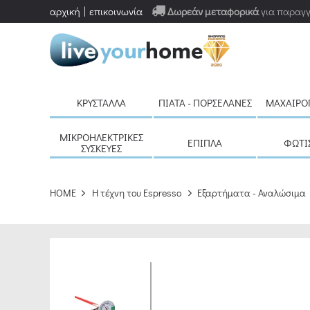
αρχική
επικοινωνία
Δωρεάν μεταφορικά
για παραγγ
ΚΡΎΣΤΑΛΛΑ
ΠΙΆΤΑ - ΠΟΡΣΕΛΆΝΕΣ
ΜΑΧΑΙΡΟ
ΜΙΚΡΟΗΛΕΚΤΡΙΚΈΣ
ΈΠΙΠΛΑ
ΦΩΤΙ
ΣΥΣΚΕΥΈΣ
HOME
H τέχνη του Espresso
Εξαρτήματα - Αναλώσιμα