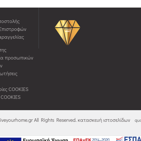
ποστολής
 Επιστροφών
αραγγελίας
σης
ία προσωπικών
ν
ρωτήσεις
ίες COOKIES
ς COOKIES
liveyourhome.gr All Rights Reserved. κατασκευή ιστοσελίδων
qua