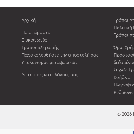
Αρχική
Τρόποι Α
Πολιτική
Ποιοι είμαστε
Τρόποι π
Επικοινωνία
Τρόποι πληρωμής
Όροι Χρή
Παρακολουθήστε την αποστολή σας
Προστασ
Υπολογισμός μεταφορικών
δεδομένω
Συχνές Ε
Δείτε τους καταλόγους μας
Βοήθεια
Πληροφορ
Ρυθμίσει
© 2026 