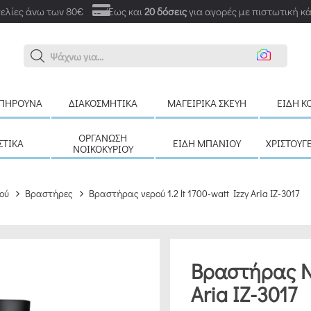
ελίες άνω των 80€
Έως και
20 δόσεις
για αγορές με πιστωτική κ
Αναζήτ
ΠΉΡΟΥΝΑ
ΔΙΑΚΟΣΜΗΤΙΚΆ
ΜΑΓΕΙΡΙΚΆ ΣΚΕΎΗ
ΕΊΔΗ Κ
ΟΡΓΆΝΩΣΗ
ΣΤΙΚΆ
ΕΊΔΗ ΜΠΆΝΙΟΥ
ΧΡΙΣΤΟΥΓ
ΝΟΙΚΟΚΥΡΙΟΎ
ού
Βραστήρες
Βραστήρας νερού 1.2 lt 1700-watt Izzy Aria ΙΖ-3017
Βραστήρας Νε
Aria ΙΖ-3017