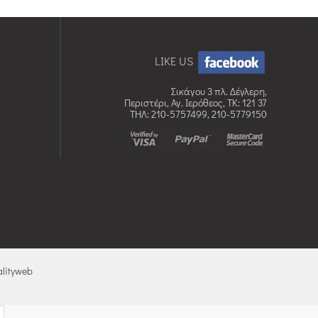
LIKE US
Σικάγου 3 πλ. Δέγλερη,
Περιστέρι, Αγ. Ιερόθεος, TK: 121 37
ΤΗΛ: 210-5757499, 210-5779150
lityweb