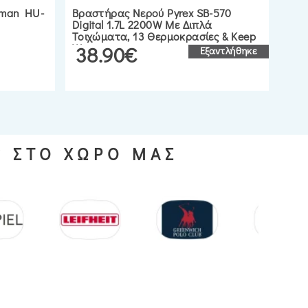
uman HU-
Βραστήρας Νερού Pyrex SB-570
Ηλε
Digital 1.7L 2200W Με Διπλά
Inox
Τοιχώματα, 13 Θερμοκρασίες & Keep
Warm
38.90€
2
Εξαντλήθηκε
S ΣΤΟ ΧΩΡΟ ΜΑΣ