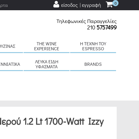
0
είσοδος | εγγραφή
άρτα
Τηλεφωνικές Παραγγελίες
210
5757499
THE WINE
H ΤΈΧΝΗ ΤΟΥ
ΟΥΖΊΝΑΣ
EXPERIENCE
ESPRESSO
ΛΕΥΚΆ ΕΊΔΗ
ΕΝΝΙΆΤΙΚΑ
BRANDS
ΥΦΆΣΜΑΤΑ
ρού 1.2 Lt 1700-Watt Izzy