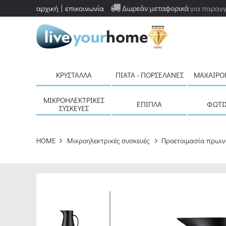
αρχική
επικοινωνία
Δωρεάν μεταφορικά
για παραγγ
ΚΡΎΣΤΑΛΛΑ
ΠΙΆΤΑ - ΠΟΡΣΕΛΆΝΕΣ
ΜΑΧΑΙΡΟ
ΜΙΚΡΟΗΛΕΚΤΡΙΚΈΣ
ΈΠΙΠΛΑ
ΦΩΤΙ
ΣΥΣΚΕΥΈΣ
HOME
Μικροηλεκτρικές συσκευές
Προετοιμασία πρωιν