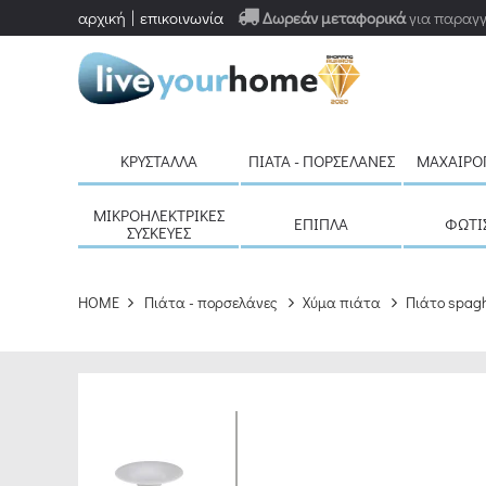
αρχική
επικοινωνία
Δωρεάν μεταφορικά
για παραγγ
ΚΡΎΣΤΑΛΛΑ
ΠΙΆΤΑ - ΠΟΡΣΕΛΆΝΕΣ
ΜΑΧΑΙΡΟ
ΜΙΚΡΟΗΛΕΚΤΡΙΚΈΣ
ΈΠΙΠΛΑ
ΦΩΤΙ
ΣΥΣΚΕΥΈΣ
HOME
Πιάτα - πορσελάνες
Χύμα πιάτα
Πιάτο spagh