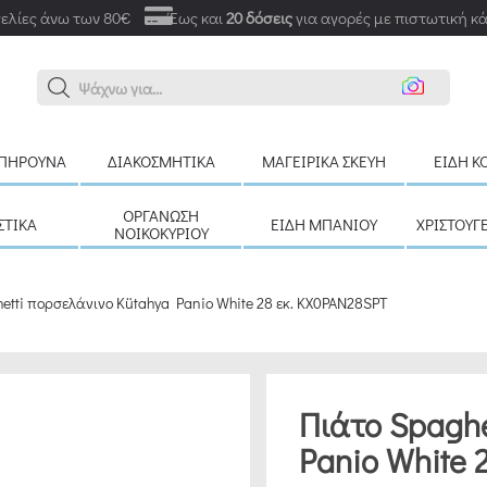
ελίες άνω των 80€
Έως και
20 δόσεις
για αγορές με πιστωτική κ
Αναζ
ΠΉΡΟΥΝΑ
ΔΙΑΚΟΣΜΗΤΙΚΆ
ΜΑΓΕΙΡΙΚΆ ΣΚΕΎΗ
ΕΊΔΗ Κ
ΟΡΓΆΝΩΣΗ
ΣΤΙΚΆ
ΕΊΔΗ ΜΠΆΝΙΟΥ
ΧΡΙΣΤΟΥΓ
ΝΟΙΚΟΚΥΡΙΟΎ
etti πορσελάνινο Kütahya Panio White 28 εκ. KX0PAN28SPT
Πιάτο Spaghe
Panio White 