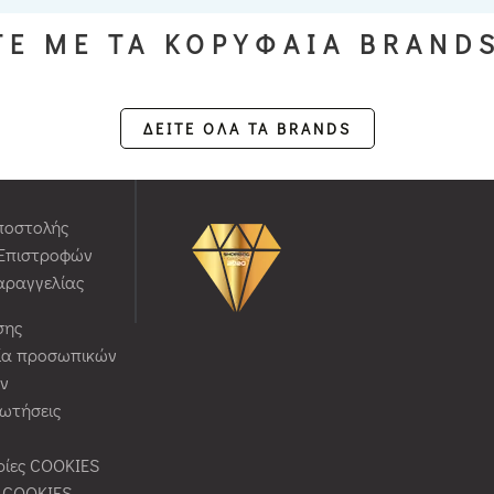
Ε ΜΕ ΤΑ ΚΟΡΥΦΑΙΑ BRAND
ΔΕΙΤΕ ΟΛΑ ΤΑ BRANDS
ποστολής
 Επιστροφών
αραγγελίας
σης
ία προσωπικών
ν
ρωτήσεις
ίες COOKIES
ς COOKIES