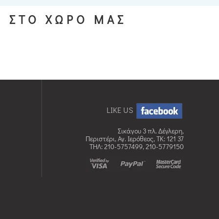
S ΣΤΟ ΧΩΡΟ ΜΑΣ
LIKE US
Σικάγου 3 πλ. Δέγλερη,
Περιστέρι, Αγ. Ιερόθεος, TK: 121 37
ΤΗΛ: 210-5757499, 210-5779150