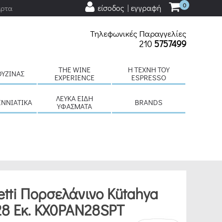
0
είσοδος | εγγραφή
άρτα
Τηλεφωνικές Παραγγελίες
210
5757499
THE WINE
H ΤΈΧΝΗ ΤΟΥ
ΟΥΖΊΝΑΣ
EXPERIENCE
ESPRESSO
ΛΕΥΚΆ ΕΊΔΗ
ΕΝΝΙΆΤΙΚΑ
BRANDS
ΥΦΆΣΜΑΤΑ
tti Πορσελάνινο Kütahya
28 Εκ. KX0PAN28SPT