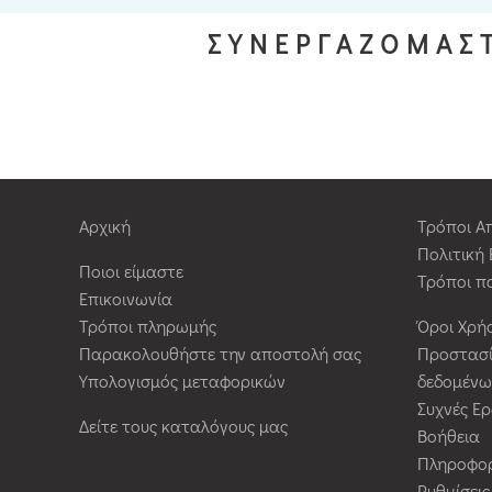
ΣΥΝΕΡΓΑΖΟΜΑΣΤ
Αρχική
Τρόποι Α
Πολιτική
Ποιοι είμαστε
Τρόποι π
Επικοινωνία
Τρόποι πληρωμής
Όροι Χρή
Παρακολουθήστε την αποστολή σας
Προστασ
Υπολογισμός μεταφορικών
δεδομένω
Συχνές Ε
Δείτε τους καταλόγους μας
Βοήθεια
Πληροφορ
Ρυθμίσει