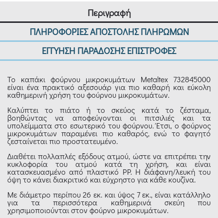
Περιγραφή
ΠΛΗΡΟΦΟΡΙΕΣ ΑΠΟΣΤΟΛΗΣ ΠΛΗΡΩΜΩΝ
ΕΓΓΥΗΣΗ ΠΑΡΑΔΟΣΗΣ ΕΠΙΣΤΡΟΦΕΣ
Το καπάκι φούρνου μικροκυμάτων Metaltex 732845000
είναι ένα πρακτικό αξεσουάρ για πιο καθαρή και εύκολη
καθημερινή χρήση του φούρνου μικροκυμάτων.
Καλύπτει το πιάτο ή το σκεύος κατά το ζέσταμα,
βοηθώντας να αποφεύγονται οι πιτσιλιές και τα
υπολείμματα στο εσωτερικό του φούρνου. Έτσι, ο φούρνος
μικροκυμάτων παραμένει πιο καθαρός, ενώ το φαγητό
ζεσταίνεται πιο προστατευμένο.
Διαθέτει πολλαπλές εξόδους ατμού, ώστε να επιτρέπει την
κυκλοφορία του ατμού κατά τη χρήση, και είναι
κατασκευασμένο από πλαστικό PP. Η διάφανη/λευκή του
όψη το κάνει διακριτικό και εύχρηστο για κάθε κουζίνα.
Με διάμετρο περίπου 26 εκ. και ύψος 7 εκ., είναι κατάλληλο
για τα περισσότερα καθημερινά σκεύη που
χρησιμοποιούνται στον φούρνο μικροκυμάτων.