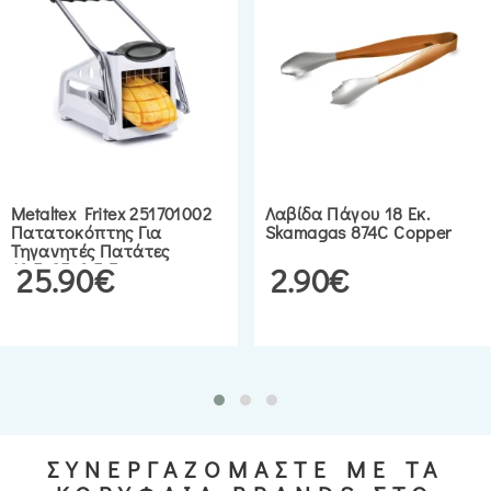
Metaltex Fritex 251701002
Λαβίδα Πάγου 18 Εκ.
Πατατοκόπτης Για
Skamagas 874C Copper
Τηγανητές Πατάτες
10,5x25x9,5 Εκ.
25.90€
2.90€
ΣΥΝΕΡΓΑΖΟΜΑΣΤΕ ΜΕ ΤΑ