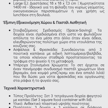
Large (L): Διαστάσεις 18 x 18 x 7,3 cm | Χωρητικότητα
1400 ml - Ιδανικό για τη φύλαξη του κυρίως γεύματος,
οικογενειακών περισσευμάτων ή για χρήση ως
lunchbox στη δουλειά.
Έξυπνη Εξοικονόμηση Χώρου & Παστέλ Αισθητική
Στοιβαζόμενος Σχεδιασμός (Space-Saving): Τα
δοχεία είναι σχεδιασμένα έτσι ώστε να φωλιάζουν
απόλυτα το ένα μέσα στο άλλο όταν είναι άδεια,
ελευθερώνοντας πολύτιμο χώρο στα ντουλάπια της
κουζίνας σας.
Ασφάλεια & Φρεσκάδα: Συνοδεύονται από 3
ποιοτικά καπάκια με ειδική λεπτομέρεια/βαλβίδα,
τα οποία κλείνουν σταθερά προστατεύοντας τα
τρόφιμα στο ψυγείο ή τη μεταφορά.
Υπέροχα Στολισμένα Χρώματα: Το σετ έρχεται σε
έναν πανέμορφο συνδυασμό παστέλ χρωμάτων (ένα
βεραμάν, ένα κομψό μπεζ/κρεμ και ένα απαλό λιλά)
που θα δώσει μια νότα φρεσκάδας και οργάνωσης
στα ράφια ή το ψυγείο σας.
Τεχνικά Χαρακτηριστικά
Τύπος Προϊόντος: Σετ 3 τετράγωνα δοχεία φαγητού
με καπάκι (Set 3 square food container with lid).
Υλικό: Ανθεκτικό πλαστικό υψηλής ποιότητας
Ποσότητα: 3 δοχεία + 3 καπάκια σε διάφορα