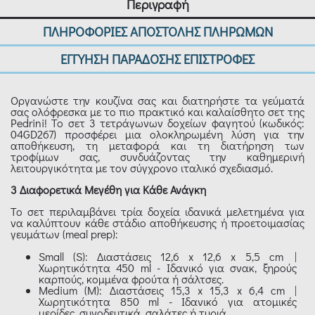
Περιγραφή
ΠΛΗΡΟΦΟΡΙΕΣ ΑΠΟΣΤΟΛΗΣ ΠΛΗΡΩΜΩΝ
ΕΓΓΥΗΣΗ ΠΑΡΑΔΟΣΗΣ ΕΠΙΣΤΡΟΦΕΣ
Οργανώστε την κουζίνα σας και διατηρήστε τα γεύματά
σας ολόφρεσκα με το πιο πρακτικό και καλαίσθητο σετ της
Pedrini! Το σετ 3 τετράγωνων δοχείων φαγητού (κωδικός:
04GD267) προσφέρει μια ολοκληρωμένη λύση για την
αποθήκευση, τη μεταφορά και τη διατήρηση των
τροφίμων σας, συνδυάζοντας την καθημερινή
λειτουργικότητα με τον σύγχρονο ιταλικό σχεδιασμό.
3 Διαφορετικά Μεγέθη για Κάθε Ανάγκη
Το σετ περιλαμβάνει τρία δοχεία ιδανικά μελετημένα για
να καλύπτουν κάθε στάδιο αποθήκευσης ή προετοιμασίας
γευμάτων (meal prep):
Small (S): Διαστάσεις 12,6 x 12,6 x 5,5 cm |
Χωρητικότητα 450 ml - Ιδανικό για σνακ, ξηρούς
καρπούς, κομμένα φρούτα ή σάλτσες.
Medium (M): Διαστάσεις 15,3 x 15,3 x 6,4 cm |
Χωρητικότητα 850 ml - Ιδανικό για ατομικές
μερίδες, συνοδευτικά, σαλάτες ή τυριά.