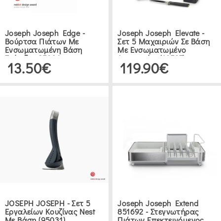
Joseph Joseph Edge -
Joseph Joseph Elevate -
Βούρτσα Πιάτων Με
Σετ 5 Μαχαιριών Σε Βάση
Ενσωματωμένη Βάση
Με Ενσωματωμένο
Στήριξης 85026
Ακονιστήρι (10537)
13.50€
119.90€
JOSEPH JOSEPH - Σετ 5
Joseph Joseph Extend
Εργαλείων Κουζίνας Nest
851692 - Στεγνωτήρας
Με Βάση (95031)
Πιάτων Επεκτεινόμενος