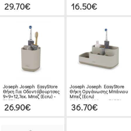
Μαχαιροπίρουνων
Μηχανισμό
29.70€
16.50€
40x12cm - 85168
Απελευθέρωσης
Joseph Joseph EasyStore
Joseph Joseph EasyStore
Θήκη Για Οδοντόβουρτσες
Θήκη Οργάνωσης Μπάνιου
9×9×12,7εκ. Μπεζ (ecru) -
Μπεζ (ecru)
70574
24,9×11,6×11,9εκ. - 70576
26.90€
36.70€