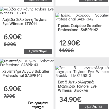
Λαβίδα Σιλικόνης Taylors
Eye Witness LTS011
Πρέσα Σκόρδου Sabatier
Professional SABPR142
6.90€
12.90€
8.90€
14.90€
Εξαντλήθηκε
Χτυπητήρι Αυγών Sabatier
Professional SABPR143
Σετ 5 Αντικολλητικά
Μαχαίρια Taylors Eye
6.90€
Witness Brooklyn
LMS23BS10
7.90€
34.90€
Περιορισμένα
Εξαντλήθηκε
τεμάχια