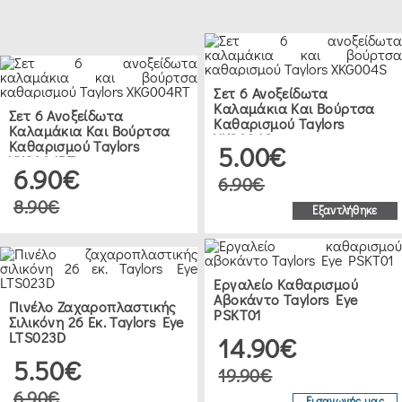
Σετ 6 Ανοξείδωτα
Καλαμάκια Και Βούρτσα
Σετ 6 Ανοξείδωτα
Καθαρισμού Taylors
Καλαμάκια Και Βούρτσα
XKG004S
Καθαρισμού Taylors
5.00€
XKG004RT
6.90€
6.90€
8.90€
Εξαντλήθηκε
Εργαλείο Καθαρισμού
Αβοκάντο Taylors Eye
Πινέλο Ζαχαροπλαστικής
PSKT01
Σιλικόνη 26 Εκ. Taylors Eye
LTS023D
14.90€
5.50€
19.90€
6.90€
Εισαγωγής μας