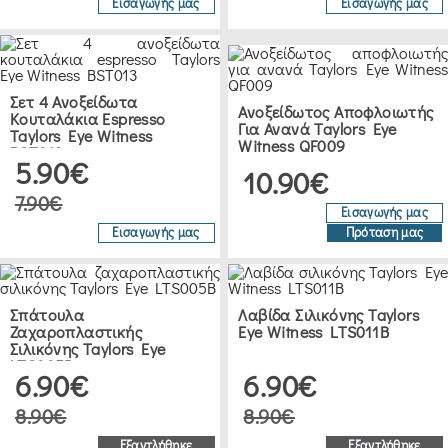
Εισαγωγής μας
Εισαγωγής μας
Σετ 4 Ανοξείδωτα
Ανοξείδωτος Αποφλοιωτής
Κουταλάκια Espresso
Για Ανανά Taylors Eye
Taylors Eye Witness
Witness QF009
BST013
5.90€
10.90€
7.90€
Εισαγωγής μας
Εισαγωγής μας
Πρόταση μας
Σπάτουλα
Λαβίδα Σιλικόνης Taylors
Ζαχαροπλαστικής
Eye Witness LTS011B
Σιλικόνης Taylors Eye
LTS005B
6.90€
6.90€
8.90€
8.90€
Εξαντλήθηκε
Εξαντλήθηκε