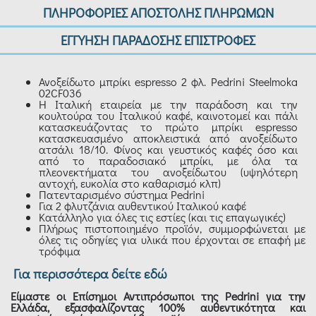
ΠΛΗΡΟΦΟΡΙΕΣ ΑΠΟΣΤΟΛΗΣ ΠΛΗΡΩΜΩΝ
ΕΓΓΥΗΣΗ ΠΑΡΑΔΟΣΗΣ ΕΠΙΣΤΡΟΦΕΣ
Ανοξείδωτο μπρίκι espresso 2 φλ. Pedrini Steelmoka
02CF036
Η Ιταλική εταιρεία με την παράδοση και την
κουλτούρα του Ιταλικού καφέ, καινοτομεί και πάλι
κατασκευάζοντας το πρώτο μπρίκι espresso
κατασκευασμένο αποκλειστικά από ανοξείδωτο
ατσάλι 18/10. Φίνος και γευστικός καφές όσο και
από το παραδοσιακό μπρίκι, με όλα τα
πλεονεκτήματα του ανοξείδωτου (υψηλότερη
αντοχή, ευκολία στο καθαρισμό κλπ)
Πατενταρισμένο σύστημα Pedrini
Για 2 φλυτζάνια αυθεντικού Ιταλικού καφέ
Κατάλληλο για όλες τις εστίες (και τις επαγωγικές)
Πλήρως πιστοποιημένο προϊόν, συμμορφώνεται με
όλες τις οδηγίες για υλικά που έρχονται σε επαφή με
τρόφιμα
Για περισσότερα δείτε εδώ
Είμαστε οι Επίσημοι Αντιπρόσωποι της Pedrini για την
Ελλάδα, εξασφαλίζοντας 100% αυθεντικότητα και