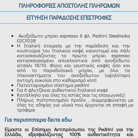
ΠΛΗΡΟΦΟΡΙΕΣ ΑΠΟΣΤΟΛΗΣ ΠΛΗΡΩΜΩΝ
ΕΓΓΥΗΣΗ ΠΑΡΑΔΟΣΗΣ ΕΠΙΣΤΡΟΦΕΣ
Ανοξείδωτο μπρίκι espresso 6 φλ. Pedrini Steelmoka
02CF038
Η Ιταλική εταιρεία με την παράδοση και την
κουλτούρα του Ιταλικού καφέ, καινοτομεί και πάλι
κατασκευάζοντας το πρώτο μπρίκι espresso
κατασκευασμένο αποκλειστικά από ανοξείδωτο
ατσάλι 18/10. Φίνος και γευστικός καφές όσο και
από το παραδοσιακό μπρίκι, με όλα τα
πλεονεκτήματα του ανοξείδωτου (υψηλότερη
αντοχή, ευκολία στο καθαρισμό κλπ)
Πατενταρισμένο σύστημα pedrini
Για 6 φλυτζάνια αυθεντικού Ιταλικού καφέ
Κατάλληλο για όλες τις εστίες (και τις επαγωγικές)
Πλήρως πιστοποιημένο προϊόν , συμμορφώνεται με
όλες τις οδηγίες για υλικά που έρχονται σε επαφή με
τρόφιμα
Για περισσοτερα δειτε εδω
Είμαστε οι Επίσημοι Αντιπρόσωποι της Pedrini για την
Ελλάδα, εξασφαλίζοντας 100% αυθεντικότητα και